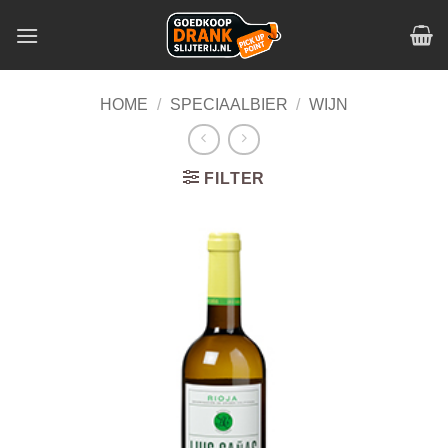
Skip
to
content
HOME
/
SPECIAALBIER
/
WIJN
FILTER