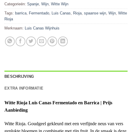
Categorieën:
Spanje
,
Wijn
,
Witte Wijn
Tags:
barrica
,
Fermentado
,
Luis Canas
,
Rioja
,
spaanse wijn
,
Wijn
,
Witte
Rioja
Merknaam:
Luis Canas Wijnhuis
BESCHRIJVING
EXTRA INFORMATIE
Witte Rioja Luis Canas Fermentado en Barrica | Prijs
Aanbieding
Witte Rioja. Goudgeel gekleurd met een verfijnde neus van vers
geplukte bloemen in combinatie met rijp fruit. In de smaak is deze