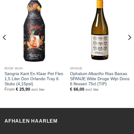
RODE WIJN
SPANJE
Sangria Kant En Klaar Pet Fles
Ophalum Albariño Rias Baixas
1,5 Liter Don Orlando Tray 6
SPANJE Witte Droge Wijn Doos
Stuks (4,15pst)
6 flessen 75cl (TIP)
From
€
25,90
€
66,00
excl. btw
excl. btw
AFHALEN HAARLEM