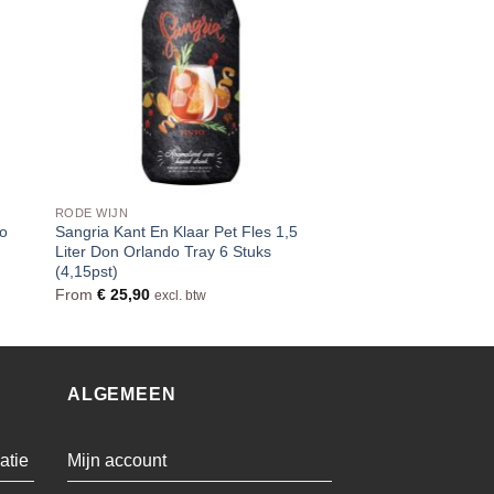
RODE WIJN
co
Sangria Kant En Klaar Pet Fles 1,5
Liter Don Orlando Tray 6 Stuks
(4,15pst)
From
€
25,90
excl. btw
ALGEMEEN
atie
Mijn account