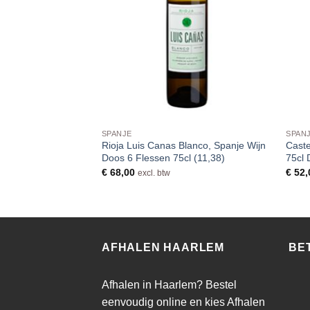
SPANJE
SPAN
rdejo Viura Castilla
Rioja Luis Canas Blanco, Spanje Wijn
Caste
tte Wijn Doos 6
Doos 6 Flessen 75cl (11,38)
75cl 
€
68,00
€
52,
excl. btw
AFHALEN HAARLEM
BE
Afhalen in Haarlem? Bestel
eenvoudig online en kies Afhalen