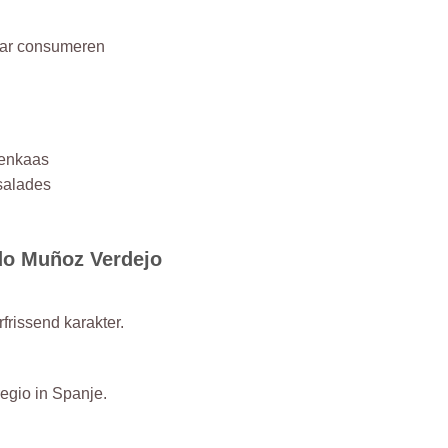
jaar consumeren
itenkaas
 salades
do Muñoz Verdejo
rfrissend karakter.
egio in Spanje.