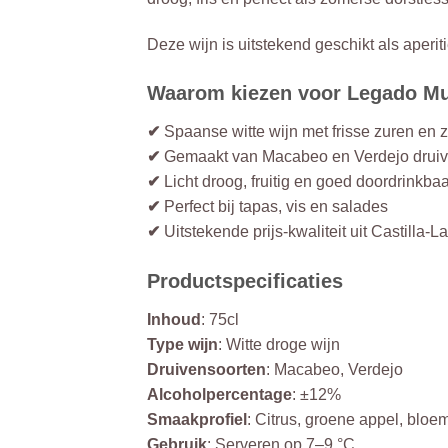
Deze wijn is uitstekend geschikt als aperiti
Waarom kiezen voor Legado M
✔
Spaanse witte wijn met frisse zuren en 
✔
Gemaakt van Macabeo en Verdejo drui
✔
Licht droog, fruitig en goed doordrinkbaa
✔
Perfect bij tapas, vis en salades
✔
Uitstekende prijs-kwaliteit uit Castilla-
Productspecificaties
Inhoud
: 75cl
Type wijn
: Witte droge wijn
Druivensoorten
: Macabeo, Verdejo
Alcoholpercentage
: ±12%
Smaakprofiel
: Citrus, groene appel, bloem
Gebruik
: Serveren op 7–9 °C