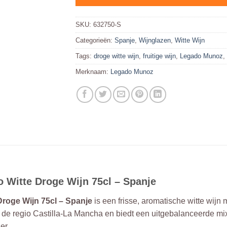
SKU:
632750-S
Categorieën:
Spanje
,
Wijnglazen
,
Witte Wijn
Tags:
droge witte wijn
,
fruitige wijn
,
Legado Munoz
,
Merknaam:
Legado Munoz
Witte Droge Wijn 75cl – Spanje
roge Wijn 75cl – Spanje
is een frisse, aromatische witte wij
 de regio Castilla-La Mancha en biedt een uitgebalanceerde mix va
er.