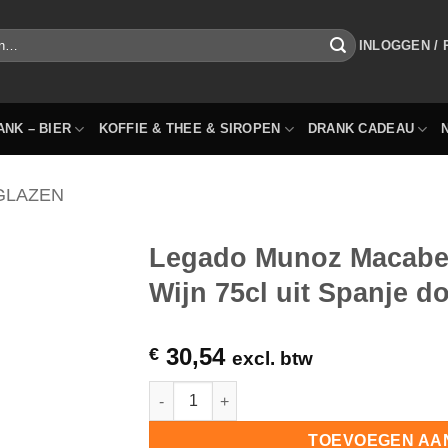
INLOGGEN /
ANK – BIER
KOFFIE & THEE & SIROPEN
DRANK CADEAU
GLAZEN
Legado Munoz Macabeo
Wijn 75cl uit Spanje do
30,54
€
excl. btw
Legado Munoz Macabeo Verdejo Witte Droge 
TOEVOEGEN AA