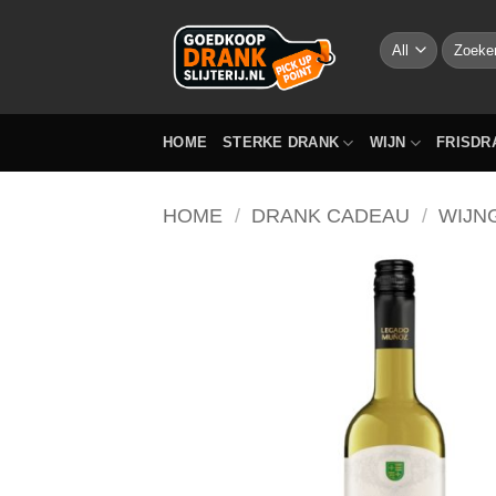
Skip
to
Zoeken
naar:
content
HOME
STERKE DRANK
WIJN
FRISDR
HOME
/
DRANK CADEAU
/
WIJN