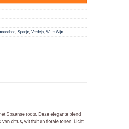
macabeo
,
Spanje
,
Verdejo
,
Witte Wijn
n met Spaanse roots. Deze elegante blend
n citrus, wit fruit en florale tonen. Licht