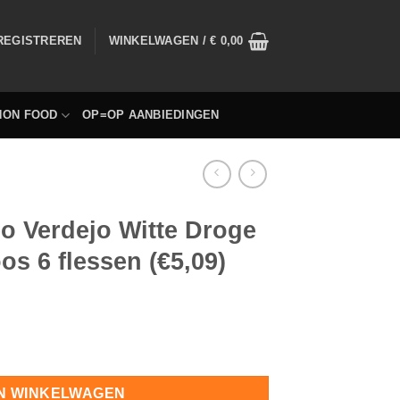
 REGISTREREN
WINKELWAGEN /
€
0,00
NON FOOD
OP=OP AANBIEDINGEN
 Verdejo Witte Droge
os 6 flessen (€5,09)
Wijn 75cl uit Spanje doos 6 flessen (€5,09) hoeveelheid
N WINKELWAGEN