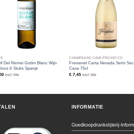
JE
CHAMPAGNE-CAVA-PROSECCO
ll Del Remei Gotim Blanc Wijn
Freixenet Carta Nevada Semi Se
Doos 6 Stuks Spanje
Cava 75cl
00
€
7,45
excl. btw
excl. btw
TALEN
INFORMATIE
Goedkoopdrankslijterij-Inform