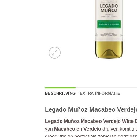
BESCHRIJVING
EXTRA INFORMATIE
Legado Muñoz Macabeo Verdejo 
Legado Muñoz Macabeo Verdejo Witte D
van
Macabeo en Verdejo
druiven komt uit
droog, fris en perfect als zomerse dorstless