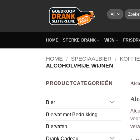
Skip
to
Zoeken
naar:
content
HOME
STERKE DRANK
WIJN
FRISDR
HOME
/
SPECIAALBIER
/
KOFFIE
ALCOHOLVRIJE WIJNEN
PRODUCTCATEGORIEËN
Alco
Alc
Bier
Alco
Biervat met Bedrukking
voor
vera
Biervaten
Drank Cadeau