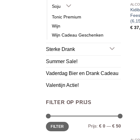
ALCO
Soju
Kidi
Fees
Tonic Premium
(6,1
Wijn
€
37
Wijn Cadeau Geschenken
Sterke Drank
Summer Sale!
Vaderdag Bier en Drank Cadeau
Valentijn Actie!
FILTER OP PRIJS
Min.
Max.
Prijs:
€ 0
—
€ 50
FILTER
prijs
prijs
ALCO