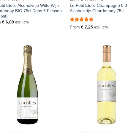
tit Etoile Alcoholvrije Witte Wijn
Le Petit Etoile Champagne 0.0
donnay BIO 75cl Doos 6 Flessen
Alcoholvrije Chardonnay 75cl
5pst)
m
€
6,80
excl. btw
Waardering
From
€
7,25
excl. btw
5
uit 5