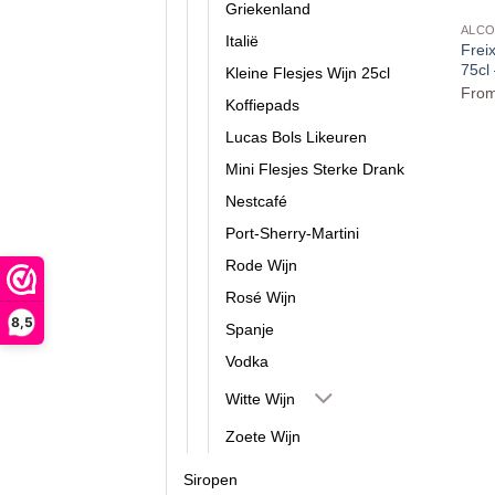
Griekenland
ALCO
Italië
Frei
75cl
Kleine Flesjes Wijn 25cl
Fro
Koffiepads
Lucas Bols Likeuren
Mini Flesjes Sterke Drank
Nestcafé
Port-Sherry-Martini
Rode Wijn
Rosé Wijn
8,5
Spanje
Vodka
Witte Wijn
Zoete Wijn
Siropen