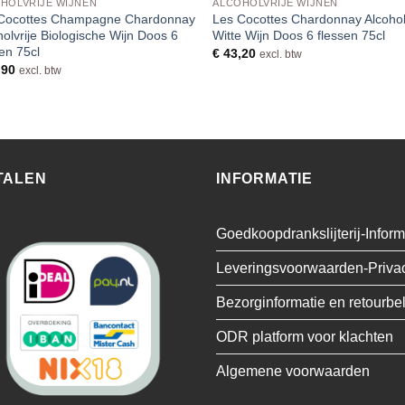
HOLVRIJE WIJNEN
ALCOHOLVRIJE WIJNEN
Cocottes Champagne Chardonnay
Les Cocottes Chardonnay Alcohol
holvrije Biologische Wijn Doos 6
Witte Wijn Doos 6 flessen 75cl
sen 75cl
€
43,20
excl. btw
,90
excl. btw
TALEN
INFORMATIE
Goedkoopdrankslijterij-Inform
Leveringsvoorwaarden-Priva
Bezorginformatie en retourbe
ODR platform voor klachten
Algemene voorwaarden