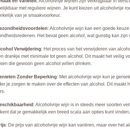
maak en Variëteit
: Alcoholvrije wijnen zijn verkrijgbaar in vers
elijkbaar met reguliere wijnen. Je kunt kiezen uit alcoholvrije 
nkelijk van je smaakvoorkeur.
Gezondheidsvoordelen
: Alcoholvrije wijn kan een goede keuze 
ndheidsredenen. Het bevat geen alcohol, wat gunstig kan zijn 
lcohol Verwijdering
: Het proces van het verwijderen van alcohol
en drankje met minimale tot geen alcohol. Dit maakt het veilig
en die gewoon geen alcohol willen drinken.
Genieten Zonder Beperking
: Met alcoholvrije wijn kun je geni
er je zorgen te maken over de effecten van alcohol. Dit maakt 
rs.
Beschikbaarheid
: Alcoholvrije wijn is in steeds meer soorten ver
kent dat je gemakkelijk een breed scala aan opties kunt vinden.
rijs
: De prijs van alcoholvrije wijn kan variëren, maar over het 