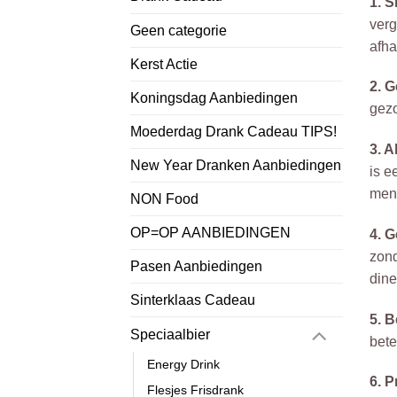
1. S
verg
Geen categorie
afha
Kerst Actie
2. 
Koningsdag Aanbiedingen
gezo
Moederdag Drank Cadeau TIPS!
3. A
New Year Dranken Aanbiedingen
is e
mens
NON Food
OP=OP AANBIEDINGEN
4. 
zond
Pasen Aanbiedingen
dine
Sinterklaas Cadeau
5. 
Speciaalbier
bete
Energy Drink
6. P
Flesjes Frisdrank