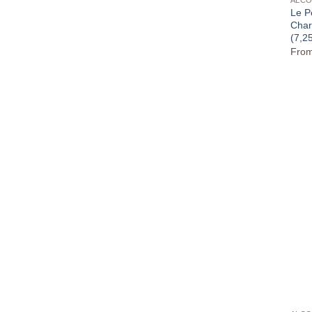
Le Pe
Char
(7,2
Fro