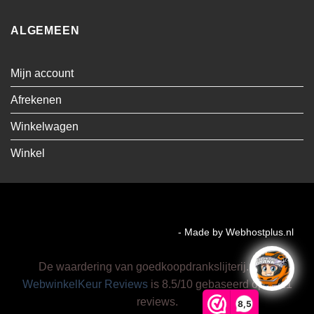
ALGEMEEN
Mijn account
Afrekenen
Winkelwagen
Winkel
Visa
MasterCard
Cash
Bancontact
On
Copyright MMA Trading BV 2026 ©
- Made by Webhostplus.nl
Delivery
De waardering van goedkoopdrankslijterij.nl/ bij
WebwinkelKeur Reviews
is 8.5/10 gebaseerd op 9221
reviews.
8,5