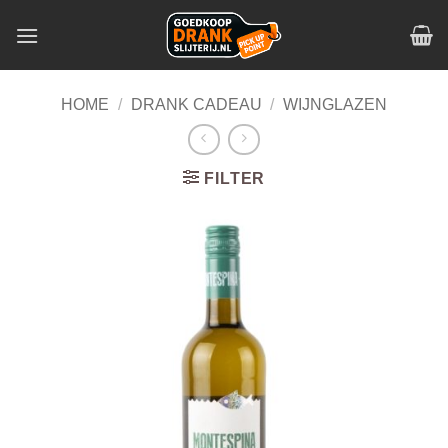
Skip
to
content
HOME
/
DRANK CADEAU
/
WIJNGLAZEN
FILTER