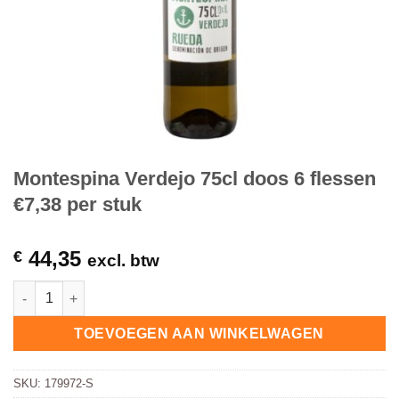
Montespina Verdejo 75cl doos 6 flessen
€7,38 per stuk
44,35
€
excl. btw
Montespina Verdejo 75cl doos 6 flessen €7,38 per stuk hoeveel
TOEVOEGEN AAN WINKELWAGEN
SKU:
179972-S