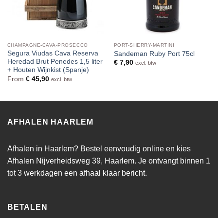
CHAMPAGNE-CAVA-PROSECCO
PORT-SHERRY-MARTINI
Segura Viudas Cava Reserva
Sandeman Ruby Port 75cl
Heredad Brut Penedes 1,5 liter
€
7,90
excl. btw
+ Houten Wijnkist (Spanje)
From
€
45,90
excl. btw
AFHALEN HAARLEM
Afhalen in Haarlem? Bestel eenvoudig online en kies
Afhalen Nijverheidsweg 39, Haarlem. Je ontvangt binnen 1
tot 3 werkdagen een afhaal klaar bericht.
BETALEN