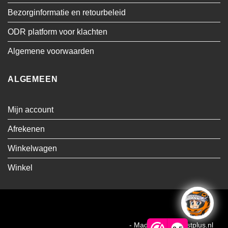
Bezorginformatie en retourbeleid
ODR platform voor klachten
Algemene voorwaarden
ALGEMEEN
Mijn account
Afrekenen
Winkelwagen
Winkel
Visa
MasterCard
Cash
Bancontact
On
Copyright MMA Trading BV 2026 ©
- Made by Webhostplus.nl