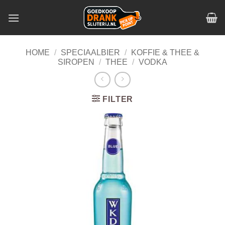
Skip
to
content
HOME
/
SPECIAALBIER
/
KOFFIE & THEE &
SIROPEN
/
THEE
/
VODKA
FILTER