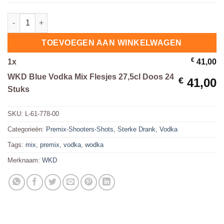
WKD Blue Vodka Mix Flesjes 27,5cl Doos 24 Stuks hoeveelheid
TOEVOEGEN AAN WINKELWAGEN
€
1
x
41,00
WKD Blue Vodka Mix Flesjes 27,5cl Doos 24
€
41,00
Stuks
SKU:
L-61-778-00
Categorieën:
Premix-Shooters-Shots
,
Sterke Drank
,
Vodka
Tags:
mix
,
premix
,
vodka
,
wodka
Merknaam:
WKD