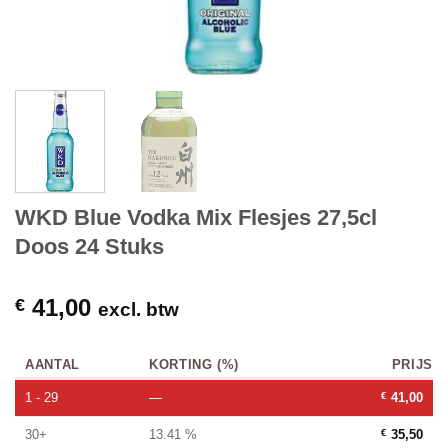
WKD Blue Vodka Mix Flesjes 27,5cl
Doos 24 Stuks
41,00
€
excl. btw
AANTAL
KORTING (%)
PRIJS
1 - 29
—
€
41,00
30+
13.41 %
€
35,50