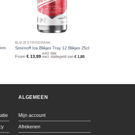
BLIKJES FRISDRANK
Doos
Smirnoff Ice Blikjes Tray 12 Blikjes 25cl
excl. btw
From
€
13,99
excl. statiegeld van
€
1,80
ALGEMEEN
atie
Mijn account
cy
Afrekenen