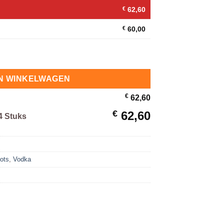
€
62,60
€
60,00
tuks hoeveelheid
N WINKELWAGEN
€
62,60
€
62,60
4 Stuks
ots
,
Vodka