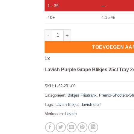
1 - 39
—
40+
4.15 %
Lavish Purple Grape Blikjes 25cl Tray 24 S
TOEVOEGEN AA
1
x
Lavish Purple Grape Blikjes 25cl Tray 2
SKU:
L-62-231-00
Categorieën:
Blikjes Frisdrank
,
Premix-Shooters-Sh
Tags:
Lavish Blikjes
,
lavish druif
Merknaam:
Lavish