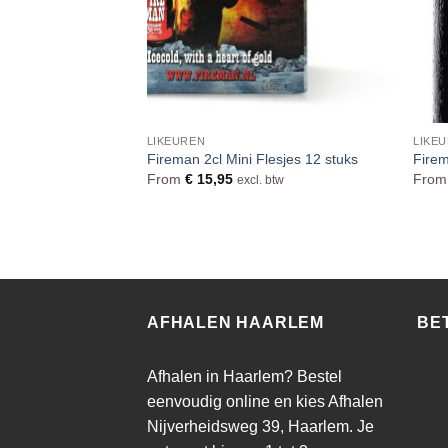
KE DRANK
LIKEUREN
LIKE
2cl Flesjes Doos 40
Fireman 2cl Mini Flesjes 12 stuks
Firem
From
€
15,95
Fro
excl. btw
 btw
AFHALEN HAARLEM
BE
Afhalen in Haarlem? Bestel
eenvoudig online en kies Afhalen
Nijverheidsweg 39, Haarlem. Je