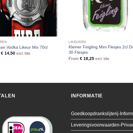
UREN
LIKEUREN
Kleiner Feigling Mini Flesjes 2cl 
an Vodka Likeur Mix 70cl
30 Flesjes
m
€
14,50
excl. btw
From
€
18,25
excl. btw
TALEN
INFORMATIE
Goedkoopdrankslijterij-Inform
Leveringsvoorwaarden-Priva