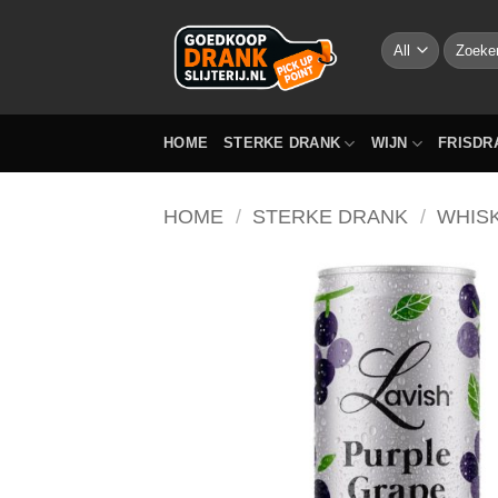
Skip
to
Zoeken
naar:
content
HOME
STERKE DRANK
WIJN
FRISDR
HOME
/
STERKE DRANK
/
WHIS