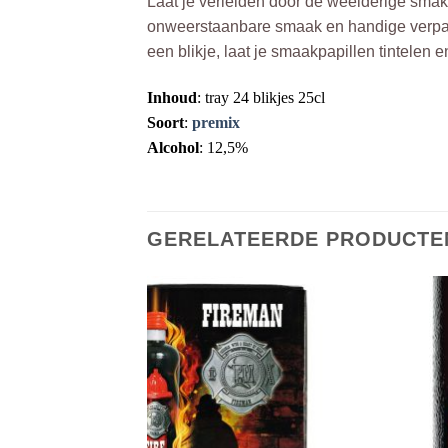
Laat je verleiden door de weelderige smak
onweerstaanbare smaak en handige verpakk
een blikje, laat je smaakpapillen tintelen
Inhoud
: tray 24 blikjes 25cl
Soort
:
premix
Alcohol
: 12,5%
GERELATEERDE PRODUCTE