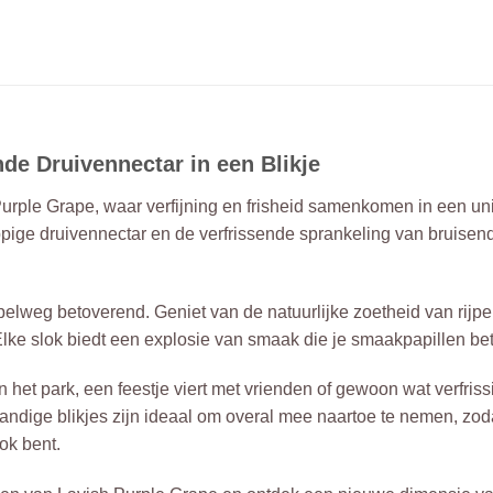
de Druivennectar in een Blikje
urple Grape, waar verfijning en frisheid samenkomen in een uni
pige druivennectar en de verfrissende sprankeling van bruisend 
elweg betoverend. Geniet van de natuurlijke zoetheid van rijp
Elke slok biedt een explosie van smaak die je smaakpapillen beto
 het park, een feestje viert met vrienden of gewoon wat verfris
ndige blikjes zijn ideaal om overal mee naartoe te nemen, zoda
ok bent.