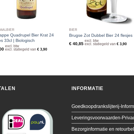
AALBIER
BIER
appe Quadrupel Bier Krat 24
Brugse Zot Dubbel Bier 24 flesjes 
es 33cl | Biologisch
excl. btw
€
40,85
excl. statiegeld van
€
3,90
excl. btw
00
excl. statiegeld van
€
3,90
TALEN
INFORMATIE
Goedkoopdrankslijterij-Inform
Leveringsvoorwaarden-Priva
Bezorginformatie en retourbe