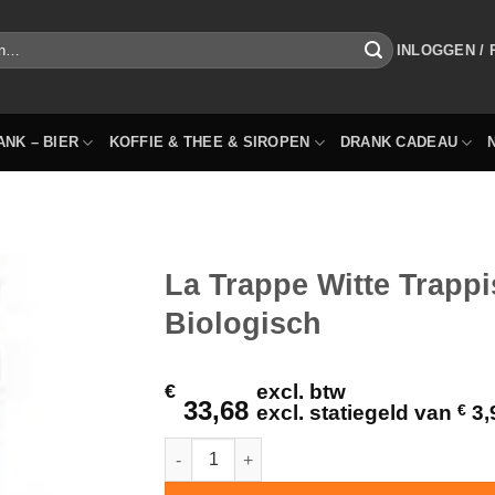
INLOGGEN /
ANK – BIER
KOFFIE & THEE & SIROPEN
DRANK CADEAU
La Trappe Witte Trappis
Biologisch
€
excl. btw
33,68
excl. statiegeld van
€
3,
La Trappe Witte Trappist Bier 24 Flesjes 33c