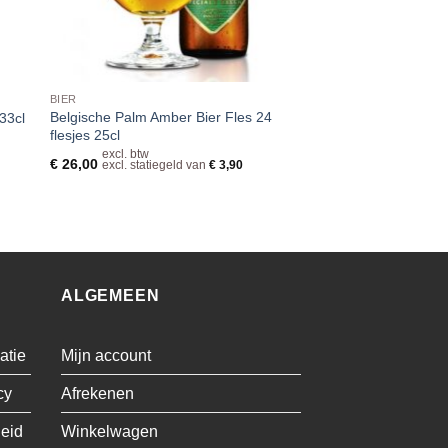
BIER
Belgische Palm Amber Bier Fles 24
33cl
flesjes 25cl
excl. btw
€
26,00
excl. statiegeld van
€
3,90
ALGEMEEN
atie
Mijn account
cy
Afrekenen
leid
Winkelwagen