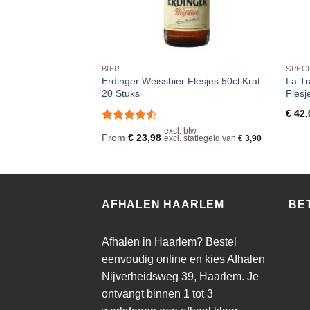
BIER
SPECI
ier 24 Flesjes 33cl |
Erdinger Weissbier Flesjes 50cl Krat
La Tr
20 Stuks
Flesj
€
42,
geld van
€
3,90
Waardering
excl. btw
From
€
23,98
excl. statiegeld van
€
3,90
4.5
uit 5
AFHALEN HAARLEM
BE
Afhalen in Haarlem? Bestel
eenvoudig online en kies Afhalen
Nijverheidsweg 39, Haarlem. Je
ontvangt binnen 1 tot 3