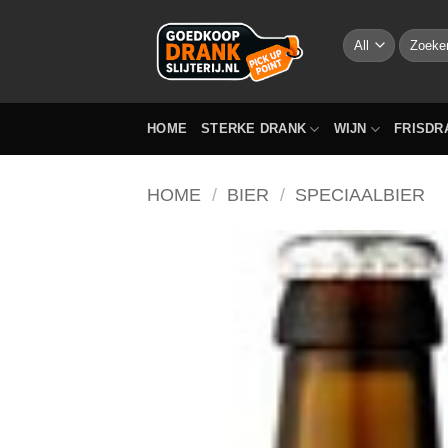
Skip
to
Zoeken
naar:
content
HOME
STERKE DRANK
WIJN
FRISDR
HOME
/
BIER
/
SPECIAALBIER