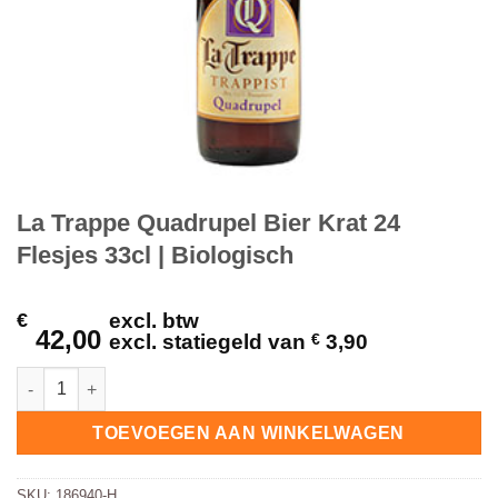
La Trappe Quadrupel Bier Krat 24
Flesjes 33cl | Biologisch
€
excl. btw
42,00
excl. statiegeld van
€
3,90
La Trappe Quadrupel Bier Krat 24 Flesjes 33cl | Biologisch hoe
TOEVOEGEN AAN WINKELWAGEN
SKU:
186940-H