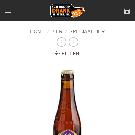
Skip
to
content
HOME
/
BIER
/
SPECIAALBIER
FILTER