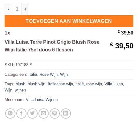
Villa Luisa Terre Pinot Grigio Blush Rose Wijn Italie 75cl doos 
TOEVOEGEN AAN WINKELWAGEN
€
1
x
39,50
Villa Luisa Terre Pinot Grigio Blush Rose
€
39,50
Wijn Italie 75cl doos 6 flessen
SKU:
197188-S
Categorieën:
Italië
,
Rosé Wijn
,
Wijn
Tags:
blush
,
blush wijn
,
Italiaanse wijn
,
italië
,
rose wijn
,
Villa Luisa
,
Wijn
,
wijnen
Merknaam:
Villa Luisa Wijnen