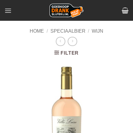
Skip
to
content
HOME
/
SPECIAALBIER
/
WIJN
FILTER