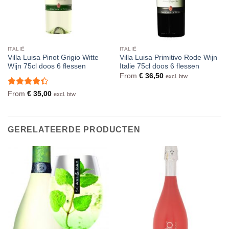
ITALIË
ITALIË
Villa Luisa Pinot Grigio Witte
Villa Luisa Primitivo Rode Wijn
Wijn 75cl doos 6 flessen
Italie 75cl doos 6 flessen
From
€
36,50
excl. btw
Waardering
From
€
35,00
excl. btw
4.33
uit 5
GERELATEERDE PRODUCTEN