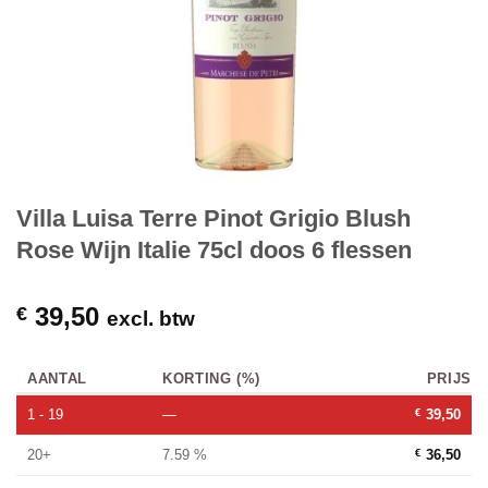
Villa Luisa Terre Pinot Grigio Blush
Rose Wijn Italie 75cl doos 6 flessen
39,50
€
excl. btw
AANTAL
KORTING (%)
PRIJS
1 - 19
—
€
39,50
20+
7.59 %
€
36,50