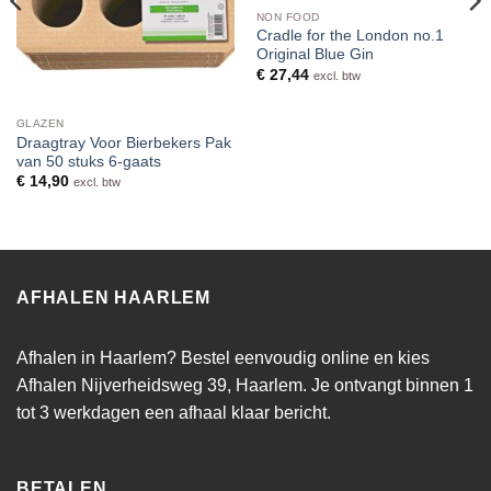
NON FOOD
Cradle for the London no.1
Original Blue Gin
€
27,44
excl. btw
GLAZEN
Draagtray Voor Bierbekers Pak
van 50 stuks 6-gaats
€
14,90
excl. btw
AFHALEN HAARLEM
Afhalen in Haarlem? Bestel eenvoudig online en kies
Afhalen Nijverheidsweg 39, Haarlem. Je ontvangt binnen 1
tot 3 werkdagen een afhaal klaar bericht.
BETALEN