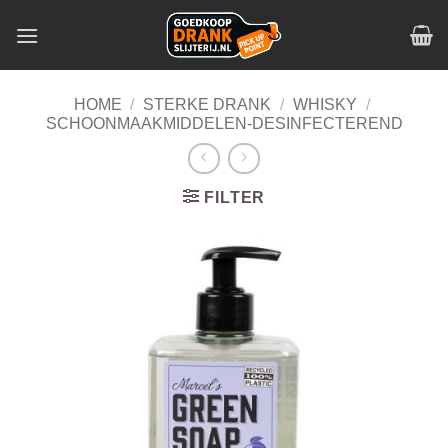
Skip
to
content
HOME
/
STERKE DRANK
/
WHISKY
/
SCHOONMAAKMIDDELEN-DESINFECTEREND
FILTER