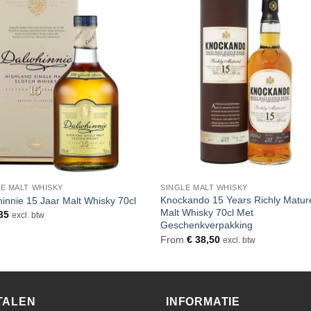
E MALT WHISKY
SINGLE MALT WHISKY
Knockando 15 Years Richly Matur
innie 15 Jaar Malt Whisky 70cl
Malt Whisky 70cl Met
35
excl. btw
Geschenkverpakking
From
€
38,50
excl. btw
TALEN
INFORMATIE