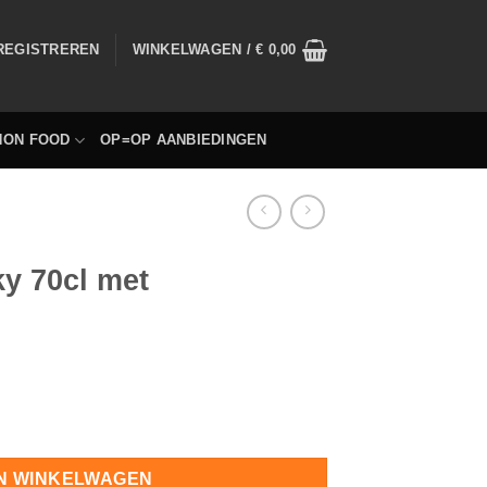
 REGISTREREN
WINKELWAGEN /
€
0,00
NON FOOD
OP=OP AANBIEDINGEN
ky 70cl met
kverpakking hoeveelheid
N WINKELWAGEN