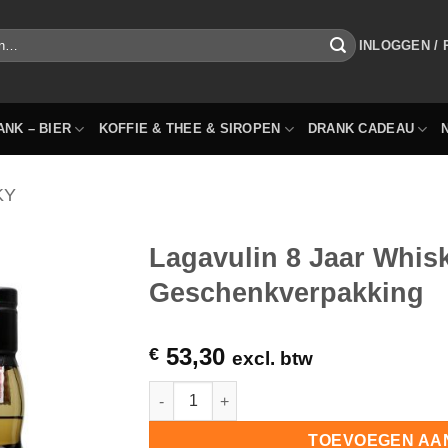
INLOGGEN /
ANK – BIER
KOFFIE & THEE & SIROPEN
DRANK CADEAU
KY
Lagavulin 8 Jaar Whis
Geschenkverpakking
53,30
€
excl. btw
Lagavulin 8 Jaar Whisky 70cl met Geschen
TOEVOEGEN AA