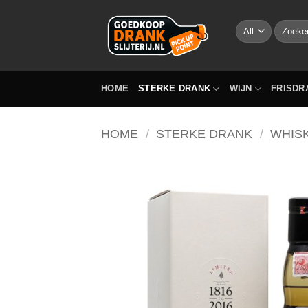
Skip
to
Zoeken
naar:
content
HOME
STERKE DRANK
WIJN
FRISDR
HOME
/
STERKE DRANK
/
WHIS