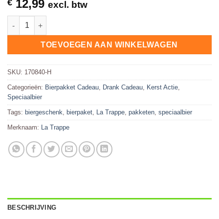
12,99
€
excl. btw
La Trappe Bierpakket Trappist 4 Flesjes 33cl + Bokaal Glas Me
TOEVOEGEN AAN WINKELWAGEN
SKU:
170840-H
Categorieën:
Bierpakket Cadeau
,
Drank Cadeau
,
Kerst Actie
,
Speciaalbier
Tags:
biergeschenk
,
bierpaket
,
La Trappe
,
pakketen
,
speciaalbier
Merknaam:
La Trappe
BESCHRIJVING