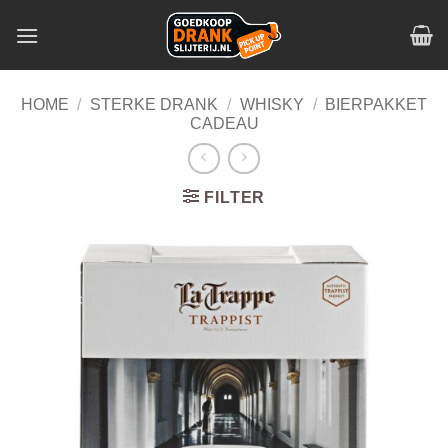
Skip
to
content
HOME
/
STERKE DRANK
/
WHISKY
/
BIERPAKKET
CADEAU
FILTER