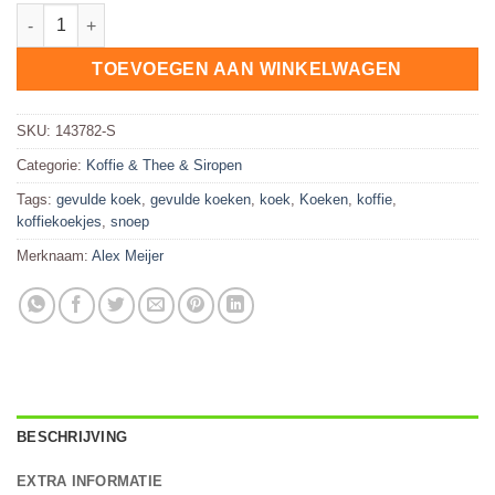
Krakeling Roomboter Doos 150 Stuks Alex Meijer hoeveelheid
TOEVOEGEN AAN WINKELWAGEN
SKU:
143782-S
Categorie:
Koffie & Thee & Siropen
Tags:
gevulde koek
,
gevulde koeken
,
koek
,
Koeken
,
koffie
,
koffiekoekjes
,
snoep
Merknaam:
Alex Meijer
BESCHRIJVING
EXTRA INFORMATIE