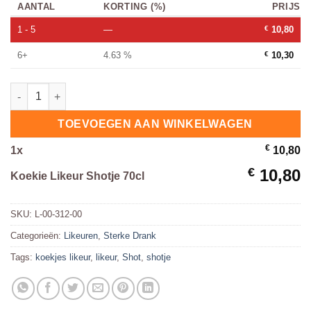
AANTAL
KORTING (%)
PRIJS
1 - 5
—
€
10,80
6+
4.63 %
€
10,30
Koekie Likeur Shotje 70cl hoeveelheid
TOEVOEGEN AAN WINKELWAGEN
€
1
x
10,80
€
10,80
Koekie Likeur Shotje 70cl
SKU:
L-00-312-00
Categorieën:
Likeuren
,
Sterke Drank
Tags:
koekjes likeur
,
likeur
,
Shot
,
shotje