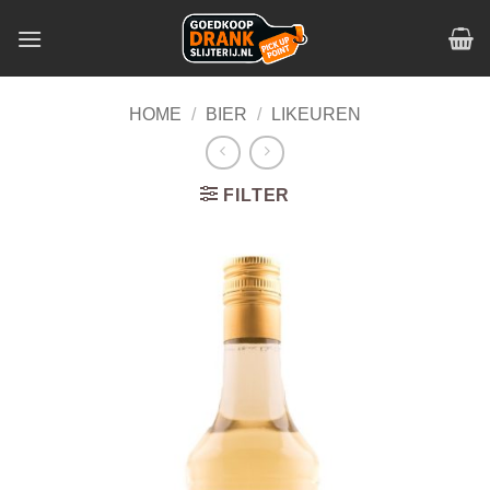
Skip
to
content
HOME
/
BIER
/
LIKEUREN
FILTER