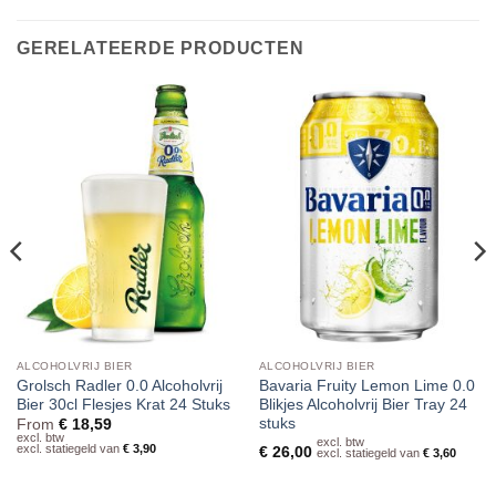
GERELATEERDE PRODUCTEN
ALCOHOLVRIJ BIER
ALCOHOLVRIJ BIER
Grolsch Radler 0.0 Alcoholvrij
Bavaria Fruity Lemon Lime 0.0
Bier 30cl Flesjes Krat 24 Stuks
Blikjes Alcoholvrij Bier Tray 24
stuks
From
€
18,59
excl. btw
excl. btw
excl. statiegeld van
€
3,90
€
26,00
excl. statiegeld van
€
3,60