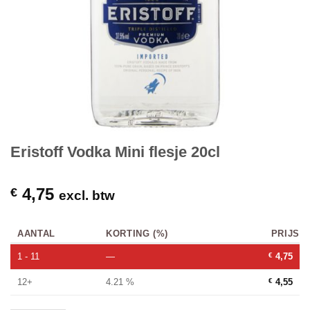
Eristoff Vodka Mini flesje 20cl
4,75
€
excl. btw
AANTAL
KORTING (%)
PRIJS
1 - 11
—
€
4,75
12+
4.21 %
€
4,55