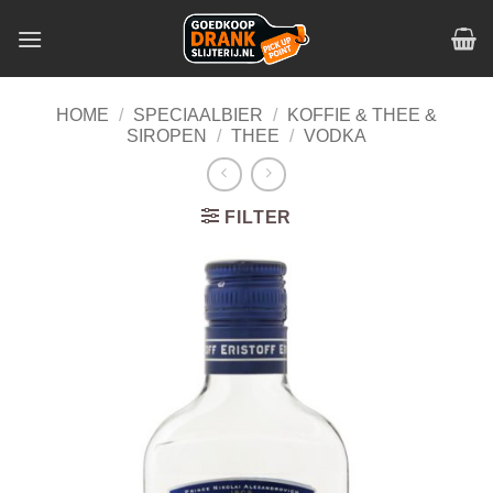
Skip
to
content
HOME
/
SPECIAALBIER
/
KOFFIE & THEE &
SIROPEN
/
THEE
/
VODKA
FILTER