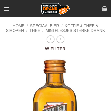
Skip
to
content
HOME
/
SPECIAALBIER
/
KOFFIE & THEE &
SIROPEN
/
THEE
/
MINI FLESJES STERKE DRANK
FILTER