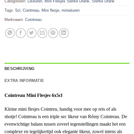
Categorieën:
Likeuren
,
Mini Flesjes Sterke Drank
,
Sterke Drank
Tags:
5cl
,
Cointreau
,
Mini flesje
,
miniaturen
Merknaam:
Cointreau
BESCHRIJVING
EXTRA INFORMATIE
Cointreau Mini Flesjes 6x5cl
Kleine mini flesjes Cointreu, handig voor mee op reis of als
shotje!
Cointreau is een triple sec likeur van Rémy Cointreau. De
evenwichtige balans tussen zoveel tegenstellingen maakt het een
complexe en tegelijkertijd ook elegante likeur, zowel intens als