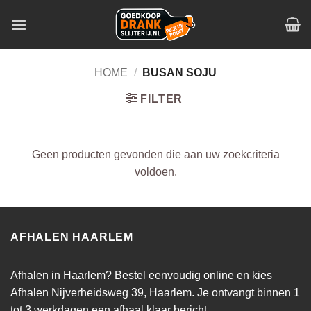
Skip
to
content
HOME
/
BUSAN SOJU
FILTER
Geen producten gevonden die aan uw zoekcriteria
voldoen.
AFHALEN HAARLEM
Afhalen in Haarlem? Bestel eenvoudig online en kies
Afhalen Nijverheidsweg 39, Haarlem. Je ontvangt binnen 1
tot 3 werkdagen een afhaal klaar bericht.