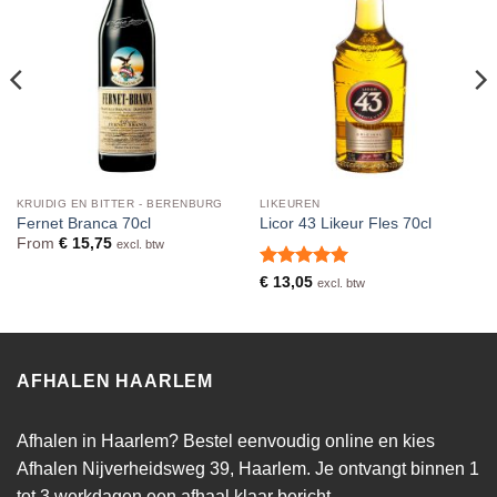
KRUIDIG EN BITTER - BERENBURG
LIKEUREN
Fernet Branca 70cl
Licor 43 Likeur Fles 70cl
From
€
15,75
excl. btw
Waardering
€
13,05
excl. btw
5
uit 5
AFHALEN HAARLEM
Afhalen in Haarlem? Bestel eenvoudig online en kies
Afhalen Nijverheidsweg 39, Haarlem. Je ontvangt binnen 1
tot 3 werkdagen een afhaal klaar bericht.