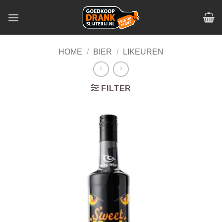
Skip
to
content
HOME
/
BIER
/
LIKEUREN
FILTER