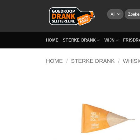
Skip
to
Zoeken
naar:
content
HOME
STERKE DRANK
WIJN
FRISDR
HOME
/
STERKE DRANK
/
WHIS