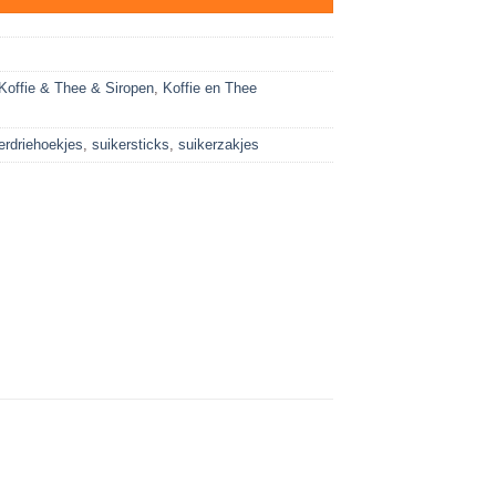
Koffie & Thee & Siropen
,
Koffie en Thee
erdriehoekjes
,
suikersticks
,
suikerzakjes