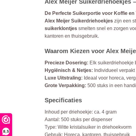
Alex Meijer Suikerdriehoekjes 
De Perfecte Suikerportie voor Koffie en
Alex Meijer Suikerdriehoekjes
zijn een s
suikerklontjes
smelten snel en zorgen vo
kantoren en thuisgebruik.
Waarom Kiezen voor Alex Meije
Precieze Dosering:
Elk suikerdriehoekje 
Hygiënisch & Netjes:
Individueel verpakt
Luxe Uitstraling:
Ideaal voor horeca, verga
Grote Verpakking:
500 stuks in een handig
Specificaties
Inhoud per driehoekje: ca. 4 gram
Aantal: 500 stuks per dispenser
Type: Witte kristalsuiker in driehoekvorm
8,5
Gebruik: Horeca, kantoren, thuisgebruik