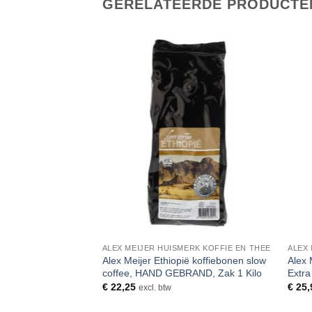
GERELATEERDE PRODUCTE
IROPEN
ALEX MEIJER HUISMERK KOFFIE EN THEE
ALEX 
Alex Meijer Ethiopië koffiebonen slow
Alex 
Siroop 70cl
coffee, HAND GEBRAND, Zak 1 Kilo
Extra
€
22,25
€
25,
excl. btw