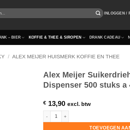
INLOGGEN /
ANK – BIER
KOFFIE & THEE & SIROPEN
DRANK CADEAU
KY
/
ALEX MEIJER HUISMERK KOFFIE EN THEE
Alex Meijer Suikerdrie
Dispenser 500 stuks a
13,90
€
excl. btw
Alex Meijer Suikerdriehoekjes Grote Dispen
TOEVOEGEN AA