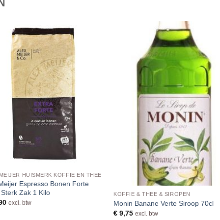
N
MEIJER HUISMERK KOFFIE EN THEE
Meijer Espresso Bonen Forte
 Sterk Zak 1 Kilo
KOFFIE & THEE & SIROPEN
90
Monin Banane Verte Siroop 70cl
excl. btw
€
9,75
excl. btw