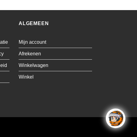
ALGEMEEN
atie
Mijn account
cy
Afrekenen
leid
Winkelwagen
Winkel
Visa
MasterCard
Cash
Bancontact
On