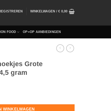
 REGISTREREN
WINKELWAGEN /
€
0,00
NON FOOD
OP=OP AANBIEDINGEN
hoekjes Grote
 4,5 gram
ser 500 stuks a 4,5 gram hoeveelheid
N WINKELWAGEN