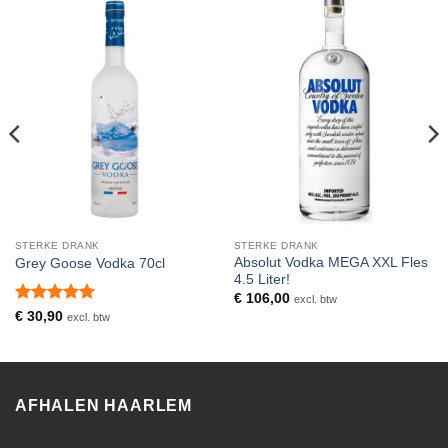
STERKE DRANK
STERKE DRANK
Absolut Vodka MEGA XXL Fles
Grey Goose Vodka 70cl
4.5 Liter!
€
106,00
excl. btw
Waardering
€
30,90
excl. btw
5
uit 5
AFHALEN HAARLEM