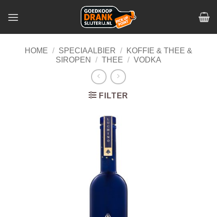
Skip
to
content
HOME
/
SPECIAALBIER
/
KOFFIE & THEE &
SIROPEN
/
THEE
/
VODKA
FILTER