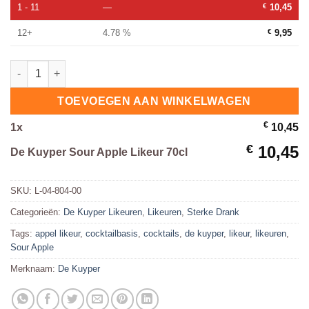
1 - 11
—
€
10,45
12+
4.78 %
€
9,95
De Kuyper Sour Apple Likeur 70cl hoeveelheid
TOEVOEGEN AAN WINKELWAGEN
€
1
x
10,45
€
10,45
De Kuyper Sour Apple Likeur 70cl
SKU:
L-04-804-00
Categorieën:
De Kuyper Likeuren
,
Likeuren
,
Sterke Drank
Tags:
appel likeur
,
cocktailbasis
,
cocktails
,
de kuyper
,
likeur
,
likeuren
,
Sour Apple
Merknaam:
De Kuyper