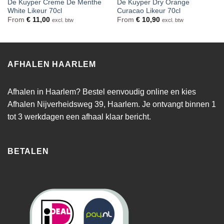
De Kuyper Creme De Menthe
De Kuyper Dry Orange
White Likeur 70cl
Curacao Likeur 70cl
From
€
11,00
From
€
10,90
excl. btw
excl. btw
AFHALEN HAARLEM
Afhalen in Haarlem? Bestel eenvoudig online en kies
Afhalen Nijverheidsweg 39, Haarlem. Je ontvangt binnen 1
tot 3 werkdagen een afhaal klaar bericht.
BETALEN