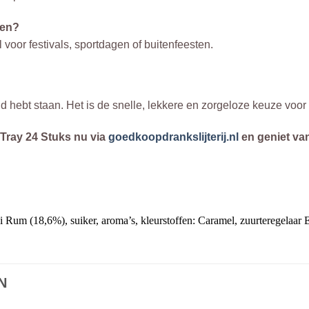
ten?
voor festivals, sportdagen of buitenfeesten.
oud hebt staan. Het is de snelle, lekkere en zorgeloze keuze voo
 Tray 24 Stuks nu via
goedkoopdrankslijterij.nl
en geniet van
 Rum (18,6%), suiker, aroma’s, kleurstoffen: Caramel, zuurteregelaar 
N