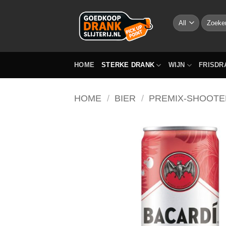
Skip
to
Zoeken
naar:
content
HOME
STERKE DRANK
WIJN
FRISDR
HOME
/
BIER
/
PREMIX-SHOOTE