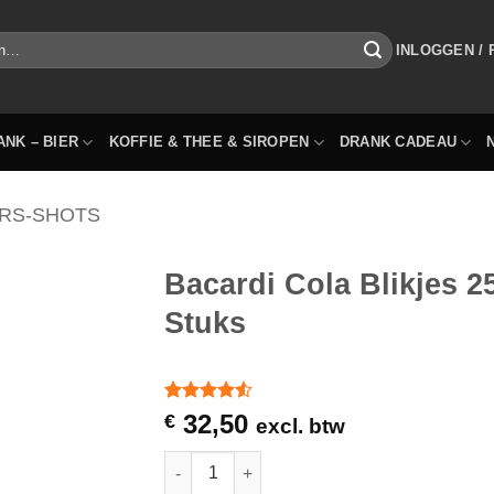
INLOGGEN /
ANK – BIER
KOFFIE & THEE & SIROPEN
DRANK CADEAU
RS-SHOTS
Bacardi Cola Blikjes 2
Stuks
Waardering
2
32,50
€
excl. btw
4.5
op 5
gebaseerd
Bacardi Cola Blikjes 25cl Premix Tray 24 St
op
klantbeoordelingen