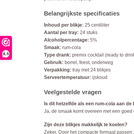
Belangrijkste specificaties
Inhoud per blikje:
25 centiliter
Aantal per tray:
24 stuks
Alcoholpercentage:
5%
Smaak:
rum-cola
8,5
Type drank:
premix cocktail (ready to drin
Gebruik:
borrel, feest, onderweg
Verpakking:
tray met 24 blikjes
Serveertemperatuur:
ijskoud
Veelgestelde vragen
Is dit hetzelfde als een rum-cola aan de
Ja, de smaak komt overeen met een goed ge
Zijn deze blikjes makkelijk te koelen?
Zeker. Door het compacte formaat passen ze