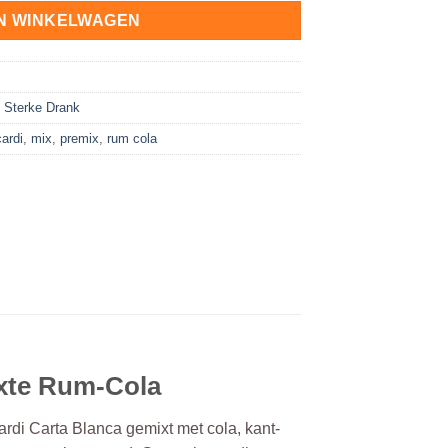
N WINKELWAGEN
,
Sterke Drank
cardi
,
mix
,
premix
,
rum cola
ixte Rum-Cola
ardi Carta Blanca gemixt met cola, kant-