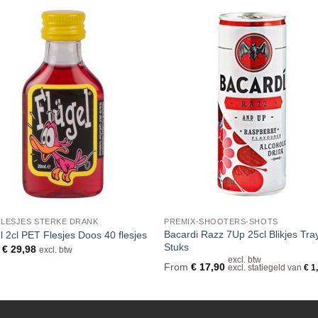
FLESJES STERKE DRANK
PREMIX-SHOOTERS-SHOTS
Bacardi Razz 7Up 25cl Blikjes Tra
l 2cl PET Flesjes Doos 40 flesjes
Stuks
m
€
29,98
excl. btw
excl. btw
From
€
17,90
excl. statiegeld van
€
1