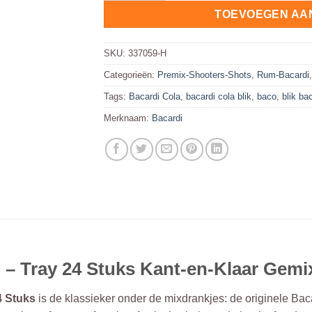
TOEVOEGEN AA
SKU:
337059-H
Categorieën:
Premix-Shooters-Shots
,
Rum-Bacardi
Tags:
Bacardi Cola
,
bacardi cola blik
,
baco
,
blik ba
Merknaam:
Bacardi
cl – Tray 24 Stuks Kant-en-Klaar Gem
4 Stuks
is de klassieker onder de mixdrankjes: de originele Bac