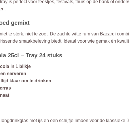
tray is perfect voor feestjes, festivals, thuis op de bank of ond
en.
goed gemixt
niet te sterk, niet te zoet. De zachte witte rum van Bacardi com
frissende smaakbeleving biedt. Ideaal voor wie gemak én kwalite
a 25cl – Tray 24 stuks
ola in 1 blikje
n en serveren
ltijd klaar om te drinken
terras
rmaat
en longdrinkglas met ijs en een schijfje limoen voor de klassieke