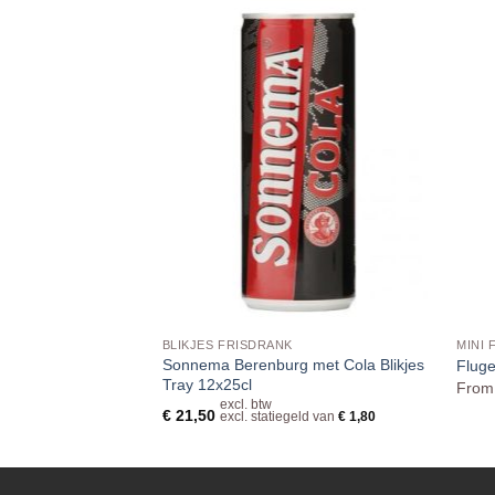
-SHOTS
BLIKJES FRISDRANK
MINI 
x Flesjes 27,5cl
Sonnema Berenburg met Cola Blikjes
Fluge
Tray 12x25cl
Fro
excl. btw
 btw
€
21,50
excl. statiegeld van
€
1,80