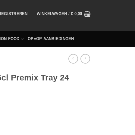
 REGISTREREN
WINKELWAGEN /
€
0,00
NON FOOD
OP=OP AANBIEDINGEN
5cl Premix Tray 24
uks hoeveelheid