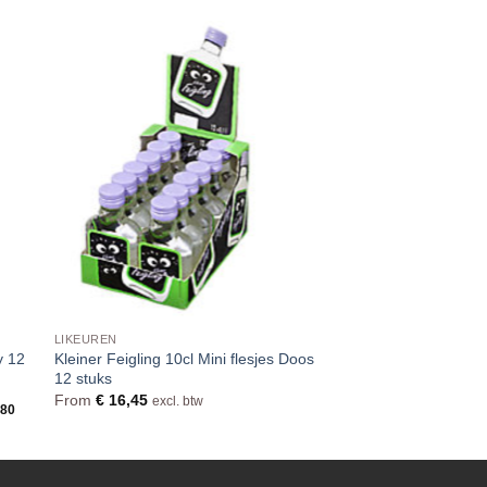
LIKEUREN
y 12
Kleiner Feigling 10cl Mini flesjes Doos
12 stuks
From
€
16,45
excl. btw
,80