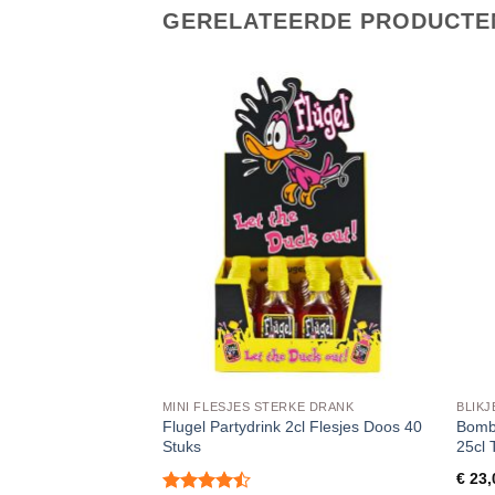
GERELATEERDE PRODUCTE
MINI FLESJES STERKE DRANK
BLIKJ
cl Mini flesjes Doos
Flugel Partydrink 2cl Flesjes Doos 40
Bomba
Stuks
25cl 
 btw
€
23,