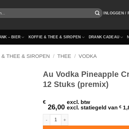
INLOGGEN /
ANK – BIER
KOFFIE & THEE & SIROPEN
DRANK CADEAU
 & THEE & SIROPEN
/
THEE
/
VODKA
Au Vodka Pineapple Cr
12 Stuks (premix)
€
excl. btw
26,00
excl. statiegeld van
€
1,
Au Vodka Pineapple Crush 33cl Blikjes Tray