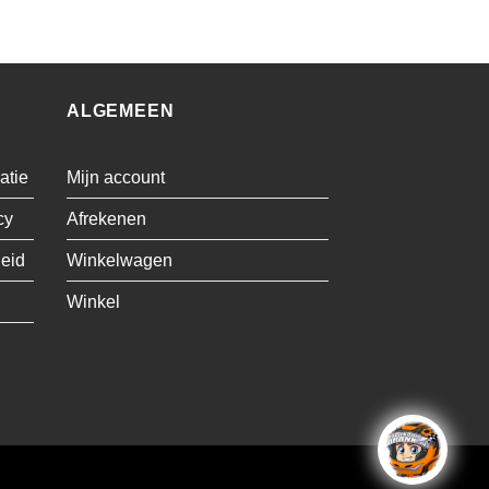
ALGEMEEN
atie
Mijn account
cy
Afrekenen
leid
Winkelwagen
Winkel
Visa
MasterCard
Cash
Bancontact