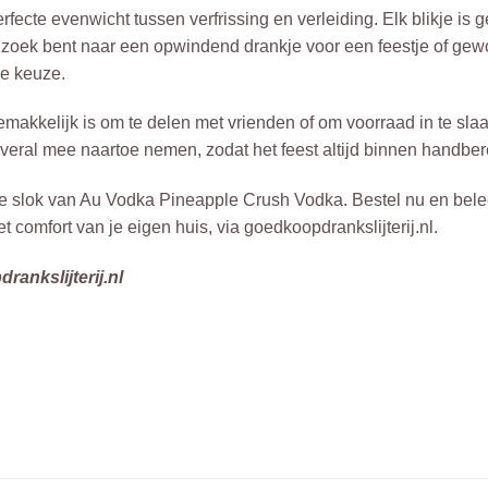
ecte evenwicht tussen verfrissing en verleiding. Elk blikje is
p zoek bent naar een opwindend drankje voor een feestje of ge
de keuze.
gemakkelijk is om te delen met vrienden of om voorraad in te 
eral mee naartoe nemen, zodat het feest altijd binnen handbere
ke slok van Au Vodka Pineapple Crush Vodka. Bestel nu en bele
t comfort van je eigen huis, via goedkoopdrankslijterij.nl.
rankslijterij.nl