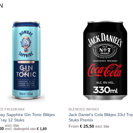
N
ES FRISDRANK
BLENDED WHISKY
y Sapphire Gin Tonic Blikjes
Jack Daniel’s Cola Blikjes 33cl Tr
Tray 12 Stuks
Stuks Premix
excl. btw
From
€
25,50
excl. btw
00
excl. statiegeld van
€
1,80