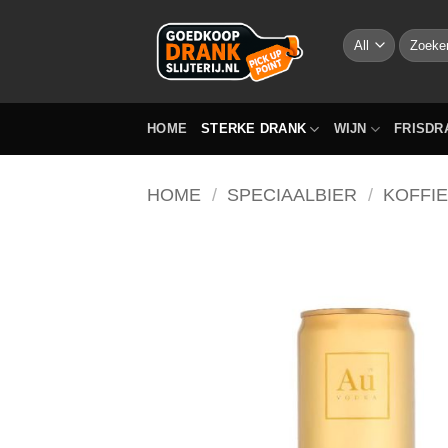
Skip
to
Zoeken
naar:
content
HOME
STERKE DRANK
WIJN
FRISDR
HOME
/
SPECIAALBIER
/
KOFFIE