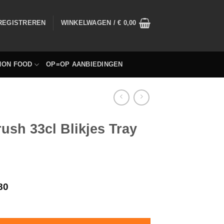
 REGISTREREN
WINKELWAGEN /
€
0,00
NON FOOD
OP=OP AANBIEDINGEN
ush 33cl Blikjes Tray
80
 12 Stuks (premix) hoeveelheid