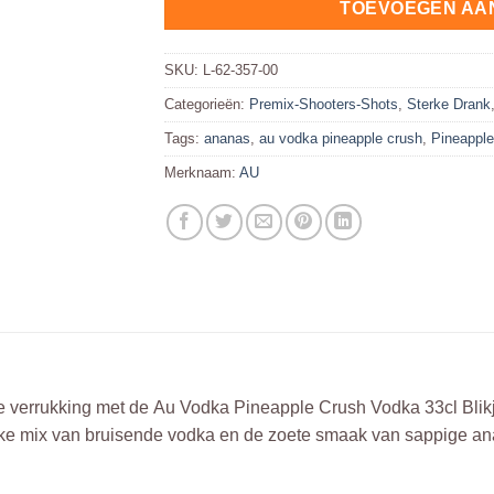
TOEVOEGEN AA
SKU:
L-62-357-00
Categorieën:
Premix-Shooters-Shots
,
Sterke Drank
Tags:
ananas
,
au vodka pineapple crush
,
Pineapple
Merknaam:
AU
ge verrukking met de Au Vodka Pineapple Crush Vodka 33cl Blikj
ieke mix van bruisende vodka en de zoete smaak van sappige an