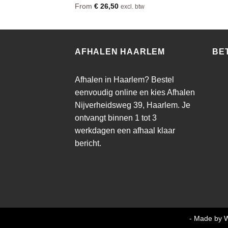
Waardering
From
€
26,50
excl. btw
4.44
uit 5
AFHALEN HAARLEM
BE
Afhalen in Haarlem? Bestel
eenvoudig online en kies Afhalen
Nijverheidsweg 39, Haarlem. Je
ontvangt binnen 1 tot 3
werkdagen een afhaal klaar
bericht.
Copyright MMA Trading BV 2026 ©
- Made by W