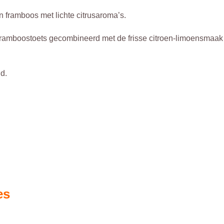
n framboos met lichte citrusaroma’s.
e framboostoets gecombineerd met de frisse citroen-limoensmaak 
nd.
es