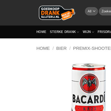
Skip
to
Zoeken
naar:
content
HOME
STERKE DRANK
WIJN
FRISDR
HOME
/
BIER
/
PREMIX-SHOOTE