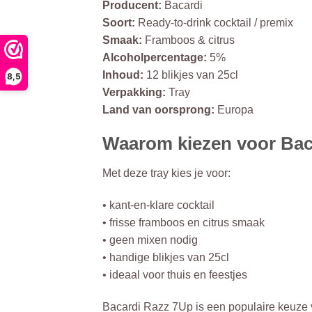
Producent:
Bacardi
Soort:
Ready-to-drink cocktail / premix
Smaak:
Framboos & citrus
Alcoholpercentage:
5%
Inhoud:
12 blikjes van 25cl
8,5
Verpakking:
Tray
Land van oorsprong:
Europa
Waarom kiezen voor Baca
Met deze tray kies je voor:
• kant-en-klare cocktail
• frisse framboos en citrus smaak
• geen mixen nodig
• handige blikjes van 25cl
• ideaal voor thuis en feestjes
Bacardi Razz 7Up is een populaire keuze vo