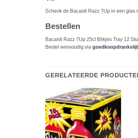
Schenk de Bacardi Razz 7Up in een glas met
Bestellen
Bacardi Razz 7Up 25cl Blikjes Tray 12 Stu
Bestel eenvoudig via
goedkoopdrankslijte
GERELATEERDE PRODUCTE
RKOCHT