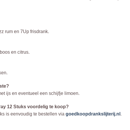
zz rum en 7Up frisdrank.
boos en citrus.
ken.
ste?
met ijs en eventueel een schijfje limoen.
ray 12 Stuks voordelig te koop?
ks is eenvoudig te bestellen via
goedkoopdrankslijterij.nl
.