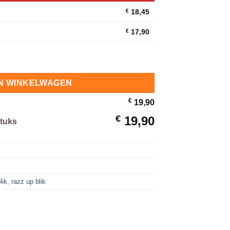
€
18,45
€
17,90
s hoeveelheid
N WINKELWAGEN
€
19,90
€
19,90
Stuks
lik
,
razz up blik