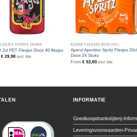
FLESJES STERKE DRANK
KLEINE FLESJES WIJN 25CL
Aperol Aperitivo Spritz Flesjes 20c
l 2cl PET Flesjes Doos 40 flesjes
Doos 24 Stuks
m
€
29,98
excl. btw
From
€
52,00
excl. btw
TALEN
INFORMATIE
Goedkoopdrankslijterij-Inform
Leveringsvoorwaarden-Priva