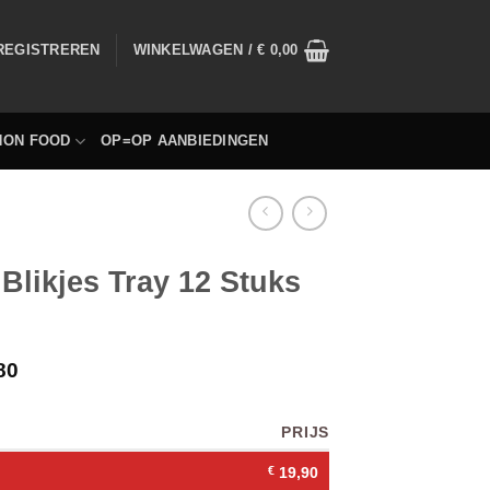
 REGISTREREN
WINKELWAGEN /
€
0,00
NON FOOD
OP=OP AANBIEDINGEN
Blikjes Tray 12 Stuks
80
PRIJS
€
19,90