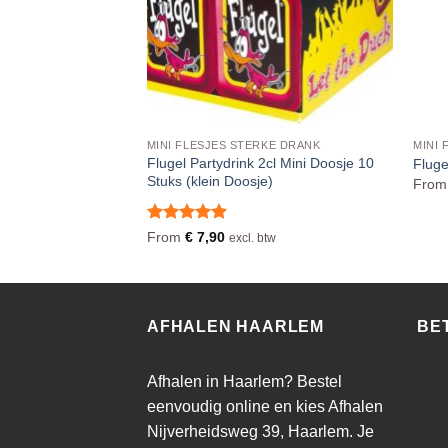
MINI FLESJES STERKE DRANK
MINI 
Flesjes 33cl Doos 24
Flugel Partydrink 2cl Mini Doosje 10
Fluge
Stuks (klein Doosje)
Fro
Waardering
From
€
7,90
 btw
excl. btw
5
uit 5
AFHALEN HAARLEM
BE
Afhalen in Haarlem? Bestel
eenvoudig online en kies Afhalen
Nijverheidsweg 39, Haarlem. Je