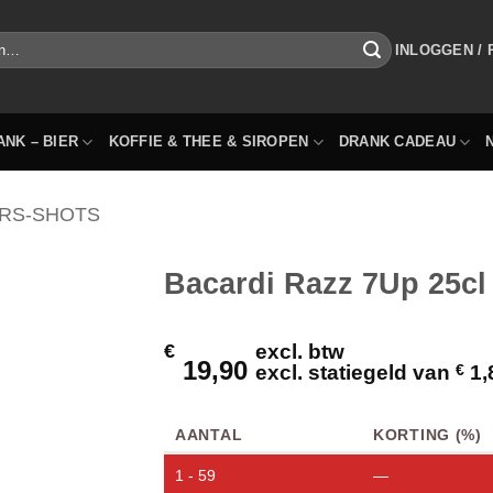
INLOGGEN /
ANK – BIER
KOFFIE & THEE & SIROPEN
DRANK CADEAU
RS-SHOTS
Bacardi Razz 7Up 25cl 
€
excl. btw
19,90
excl. statiegeld van
€
1,
AANTAL
KORTING (%)
1 - 59
—