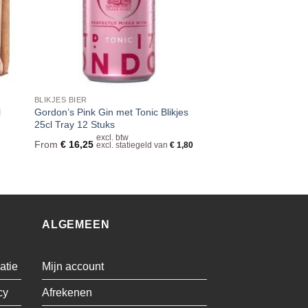
BLIKJES BIER
l
Gordon’s Pink Gin met Tonic Blikjes
25cl Tray 12 Stuks
excl. btw
From
€
16,25
excl. statiegeld van
€
1,80
ALGEMEEN
atie
Mijn account
cy
Afrekenen