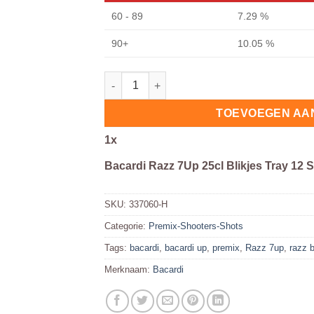
60 - 89
7.29 %
90+
10.05 %
Bacardi Razz 7Up 25cl Blikjes Tray 12 Stuk
TOEVOEGEN AA
1
x
Bacardi Razz 7Up 25cl Blikjes Tray 12 
SKU:
337060-H
Categorie:
Premix-Shooters-Shots
Tags:
bacardi
,
bacardi up
,
premix
,
Razz 7up
,
razz b
Merknaam:
Bacardi