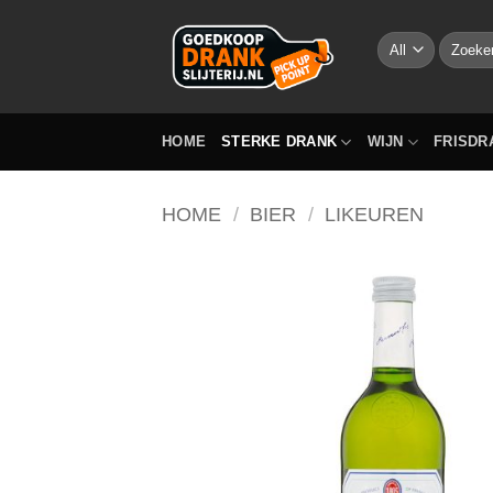
Skip
to
Zoeken
naar:
content
HOME
STERKE DRANK
WIJN
FRISDR
HOME
/
BIER
/
LIKEUREN