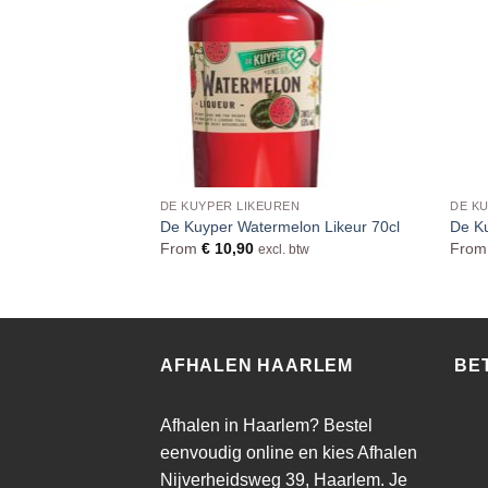
DE KUYPER LIKEUREN
DE K
ur 70cl
De Kuyper Watermelon Likeur 70cl
De Ku
From
€
10,90
Fro
excl. btw
AFHALEN HAARLEM
BE
Afhalen in Haarlem? Bestel
eenvoudig online en kies Afhalen
Nijverheidsweg 39, Haarlem. Je