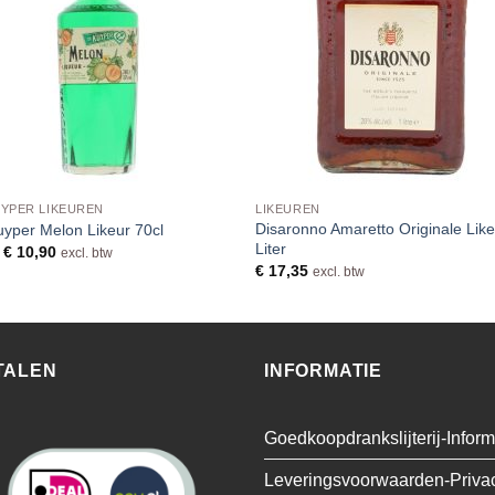
UYPER LIKEUREN
LIKEUREN
Disaronno Amaretto Originale Like
yper Melon Likeur 70cl
Liter
m
€
10,90
excl. btw
€
17,35
excl. btw
TALEN
INFORMATIE
Goedkoopdrankslijterij-Inform
Leveringsvoorwaarden-Priva