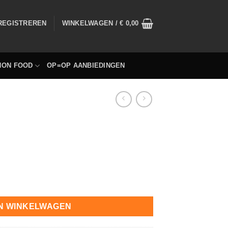
 REGISTREREN
WINKELWAGEN /
€
0,00
NON FOOD
OP=OP AANBIEDINGEN
N WINKELWAGEN