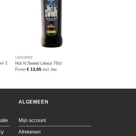
LIKEUREN
ur 1
Hot N Sweet Likeur 70cl
From
€
13,65
excl. btw
ALGEMEEN
atie
Mijn account
cy
Afrekenen