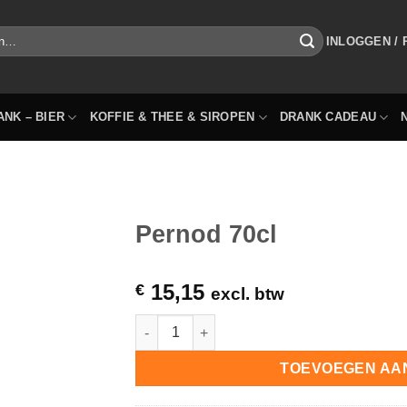
INLOGGEN /
ANK – BIER
KOFFIE & THEE & SIROPEN
DRANK CADEAU
Pernod 70cl
15,15
€
excl. btw
Pernod 70cl hoeveelheid
TOEVOEGEN AA