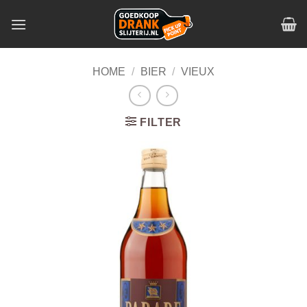
Skip
to
content
HOME
/
BIER
/
VIEUX
FILTER