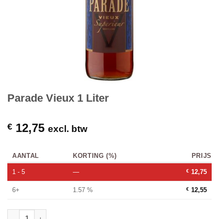
Parade Vieux 1 Liter
12,75
€
excl. btw
AANTAL
KORTING (%)
PRIJS
1 - 5
—
€
12,75
6+
1.57 %
€
12,55
Parade Vieux 1 Liter hoeveelheid