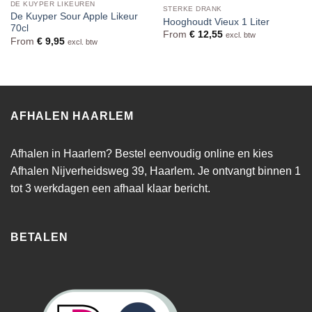
DE KUYPER LIKEUREN
STERKE DRANK
De Kuyper Sour Apple Likeur
Hooghoudt Vieux 1 Liter
70cl
From
€
12,55
excl. btw
From
€
9,95
excl. btw
AFHALEN HAARLEM
Afhalen in Haarlem? Bestel eenvoudig online en kies
Afhalen Nijverheidsweg 39, Haarlem. Je ontvangt binnen 1
tot 3 werkdagen een afhaal klaar bericht.
BETALEN