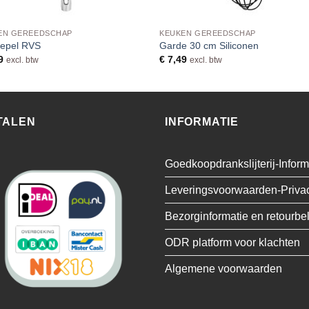
EN GEREEDSCHAP
KEUKEN GEREEDSCHAP
lepel RVS
Garde 30 cm Siliconen
9
€
7,49
excl. btw
excl. btw
TALEN
INFORMATIE
Goedkoopdrankslijterij-Inform
Leveringsvoorwaarden-Priva
Bezorginformatie en retourbe
ODR platform voor klachten
Algemene voorwaarden