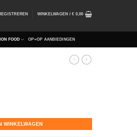
 REGISTREREN
WINKELWAGEN /
€
0,00
NON FOOD
OP=OP AANBIEDINGEN
N WINKELWAGEN