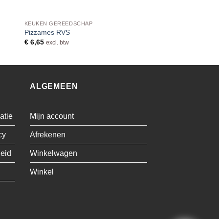
KEUKEN GEREEDSCHAP
Pizzames RVS
€
6,65
excl. btw
ALGEMEEN
atie
Mijn account
cy
Afrekenen
leid
Winkelwagen
Winkel