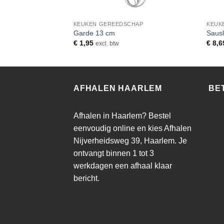
HAP
KEUKEN GEREEDSCHAP
KEUK
Garde 13 cm
Saus
€
1,95
€
8,6
excl. btw
AFHALEN HAARLEM
BE
Afhalen in Haarlem? Bestel
eenvoudig online en kies Afhalen
Nijverheidsweg 39, Haarlem. Je
ontvangt binnen 1 tot 3
werkdagen een afhaal klaar
bericht.