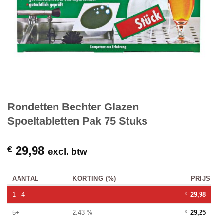
Rondetten Bechter Glazen
Spoeltabletten Pak 75 Stuks
29,98
€
excl. btw
AANTAL
KORTING (%)
PRIJS
1 - 4
—
€
29,98
5+
2.43 %
€
29,25