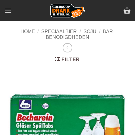
Skip
to
content
HOME
/
SPECIAALBIER
/
SOJU
/
BAR-
BENODIGDHEDEN
FILTER