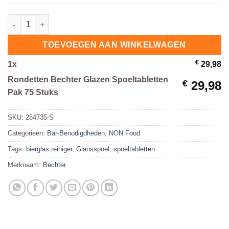
Rondetten Bechter Glazen Spoeltabletten Pak 75 Stuks hoevee
TOEVOEGEN AAN WINKELWAGEN
€
1
x
29,98
Rondetten Bechter Glazen Spoeltabletten
€
29,98
Pak 75 Stuks
SKU:
284735-S
Categorieën:
Bar-Benodigdheden
,
NON Food
Tags:
bierglas reiniger
,
Glansspoel
,
spoeltabletten
Merknaam:
Bechter