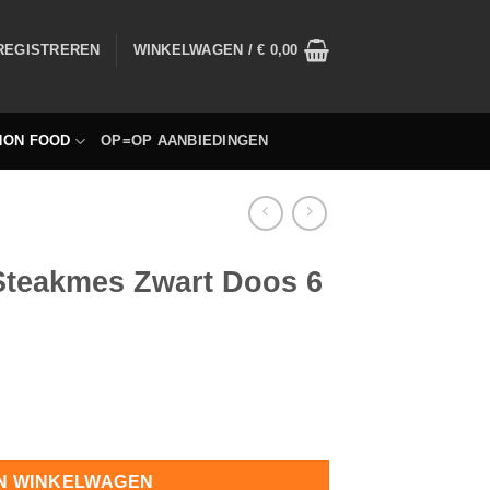
 REGISTREREN
WINKELWAGEN /
€
0,00
NON FOOD
OP=OP AANBIEDINGEN
 Steakmes Zwart Doos 6
 6 Stuks hoeveelheid
N WINKELWAGEN