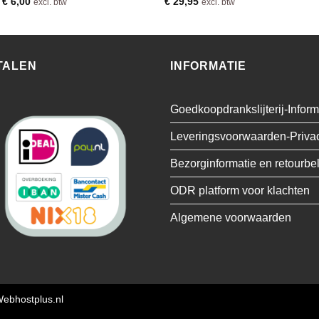
m
€
6,00
€
29,95
excl. btw
excl. btw
TALEN
INFORMATIE
Goedkoopdrankslijterij-Inform
Leveringsvoorwaarden-Priva
Bezorginformatie en retourbe
ODR platform voor klachten
Algemene voorwaarden
ebhostplus.nl