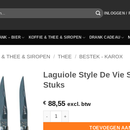
INLOGGEN /
ANK – BIER
KOFFIE & THEE & SIROPEN
DRANK CADEAU
 & THEE & SIROPEN
/
THEE
/
BESTEK - KAROX
Laguiole Style De Vie
Stuks
88,55
€
excl. btw
Laguiole Style De Vie Steakmes Zwart Doos
TOEVOEGEN AA