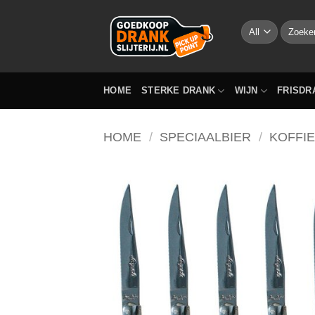
Skip
to
Zoeken
naar:
content
HOME
STERKE DRANK
WIJN
FRISDR
HOME
/
SPECIAALBIER
/
KOFFIE