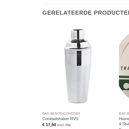
GERELATEERDE PRODUCTE
EN
BAR-BENODIGDHEDEN
BAR-
Heine
27cl Doos 12 Stuks
Cocktailshaker RVS
4 St
€
17,50
excl. btw