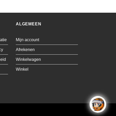
ALGEMEEN
atie
Mijn account
cy
Afrekenen
leid
Winkelwagen
Winkel
Visa
MasterCard
Cash
Bancontact