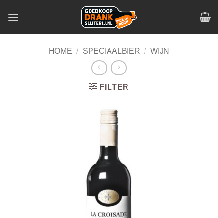
Skip
to
content
HOME
/
SPECIAALBIER
/
WIJN
FILTER