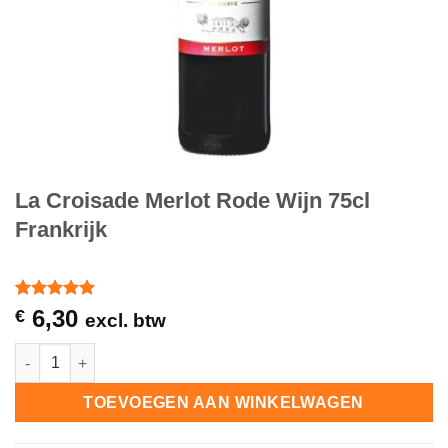
La Croisade Merlot Rode Wijn 75cl
Frankrijk
Waardering
3
6,30
€
excl. btw
5
op 5
gebaseerd
La Croisade Merlot Rode Wijn 75cl Frankrijk hoeveelheid
op
klantbeoordelingen
TOEVOEGEN AAN WINKELWAGEN