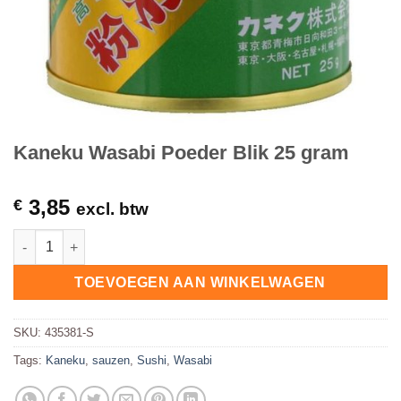
Kaneku Wasabi Poeder Blik 25 gram
3,85
€
excl. btw
Kaneku Wasabi Poeder Blik 25 gram hoeveelheid
TOEVOEGEN AAN WINKELWAGEN
SKU:
435381-S
Tags:
Kaneku
,
sauzen
,
Sushi
,
Wasabi