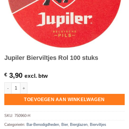
Jupiler Bierviltjes Rol 100 stuks
3,90
€
excl. btw
Jupiler Bierviltjes Rol 100 stuks hoeveelheid
TOEVOEGEN AAN WINKELWAGEN
SKU:
750960-H
Categorieën:
Bar-Benodigdheden
,
Bier
,
Bierglazen
,
Bierviltjes