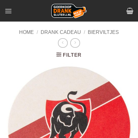
Skip
to
content
HOME
/
DRANK CADEAU
/
BIERVILTJES
FILTER