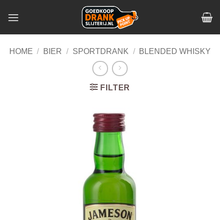
Skip
to
content
HOME
/
BIER
/
SPORTDRANK
/
BLENDED WHISKY
FILTER