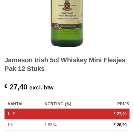
Jameson Irish 5cl Whiskey Mini Flesjes
Pak 12 Stuks
27,40
€
excl. btw
AANTAL
KORTING (%)
PRIJS
1 - 9
—
€
27,40
10+
1.82 %
€
26,90