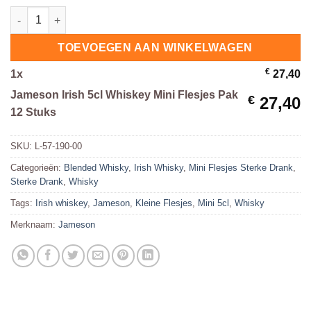
Jameson Irish 5cl Whiskey Mini Flesjes Pak 12 Stuks hoeveelhe
TOEVOEGEN AAN WINKELWAGEN
€
1
x
27,40
Jameson Irish 5cl Whiskey Mini Flesjes Pak
€
27,40
12 Stuks
SKU:
L-57-190-00
Categorieën:
Blended Whisky
,
Irish Whisky
,
Mini Flesjes Sterke Drank
,
Sterke Drank
,
Whisky
Tags:
Irish whiskey
,
Jameson
,
Kleine Flesjes
,
Mini 5cl
,
Whisky
Merknaam:
Jameson