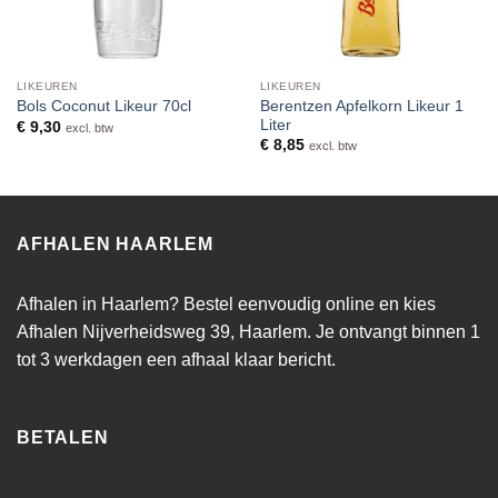
LIKEUREN
LIKEUREN
Berentzen Apfelkorn Likeur 1
Bols Coconut Likeur 70cl
Liter
€
9,30
excl. btw
€
8,85
excl. btw
AFHALEN HAARLEM
Afhalen in Haarlem? Bestel eenvoudig online en kies
Afhalen Nijverheidsweg 39, Haarlem. Je ontvangt binnen 1
tot 3 werkdagen een afhaal klaar bericht.
BETALEN