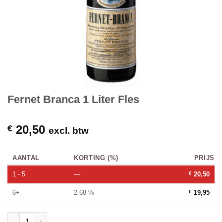
Fernet Branca 1 Liter Fles
20,50
€
excl. btw
AANTAL
KORTING (%)
PRIJS
1 - 5
—
€
20,50
6+
2.68 %
€
19,95
Fernet Branca 1 Liter Fles hoeveelheid