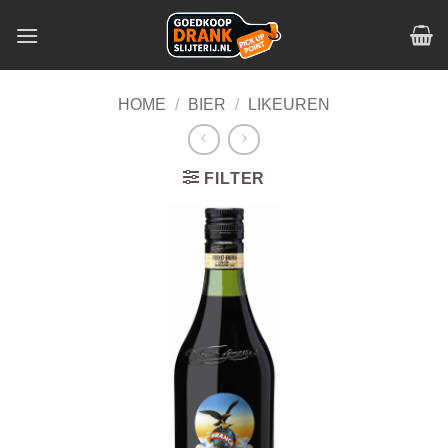
Skip
to
content
HOME
/
BIER
/
LIKEUREN
FILTER