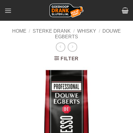
Skip
to
content
HOME
/
STERKE DRANK
/
WHISKY
/
DOUWE
EGBERTS
FILTER