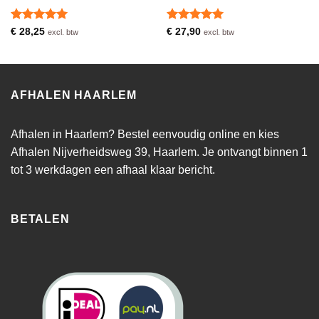
Waardering
Waardering
€
28,25
€
27,90
excl. btw
excl. btw
5
uit 5
5
uit 5
AFHALEN HAARLEM
Afhalen in Haarlem? Bestel eenvoudig online en kies
Afhalen Nijverheidsweg 39, Haarlem. Je ontvangt binnen 1
tot 3 werkdagen een afhaal klaar bericht.
BETALEN