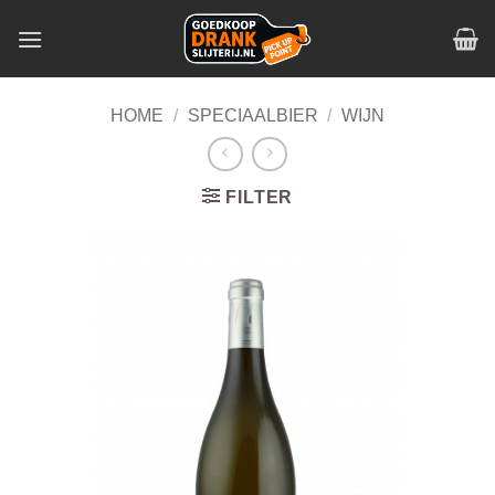
Skip
to
content
HOME
/
SPECIAALBIER
/
WIJN
FILTER