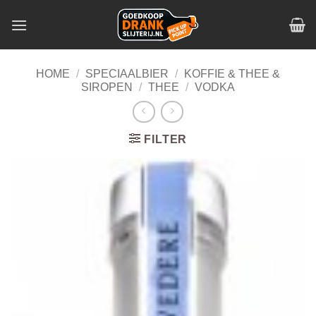
Skip
to
content
HOME
/
SPECIAALBIER
/
KOFFIE & THEE &
SIROPEN
/
THEE
/
VODKA
FILTER