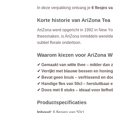
In deze verpakking ontvang je
6 flesjes v
Korte historie van AriZona Tea
AriZona werd opgericht in 1992 in New Yor
theesmaken, is AriZona inmiddels wereldwij
subtiel florale ondertoon.
Waarom kiezen voor AriZona Wh
✔ Gemaakt van witte thee – milder dan 
✔ Verrijkt met blauwe bessen en honing –
✔ Bevat geen bruis – verfrissend en do
✔ Handige fles van 50cl – hersluitbaar
✔ Doos met 6 stuks – ideaal voor liefhe
Productspecificaties
Inhoud:
6 flesjes van 50cl