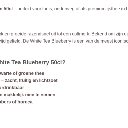
an 50cl
– perfect voor thuis, onderweg of als premium ijsthee in
k en groeide razendsnel uit tot een cultmerk. Bekend om zijn 
d geliefd. De White Tea Blueberry is een van de meest iconische
ite Tea Blueberry 50cl?
zwarte of groene thee
 zacht, fruitig en lichtzoet
ordrinkbaar
 en makkelijk mee te nemen
bbers of horeca