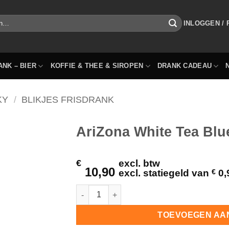
INLOGGEN /
ANK – BIER
KOFFIE & THEE & SIROPEN
DRANK CADEAU
KY
/
BLIKJES FRISDRANK
AriZona White Tea Blue
€
excl. btw
10,90
excl. statiegeld van
€
0,
AriZona White Tea Blueberry 6 Flesjes 50cl
TOEVOEGEN AA