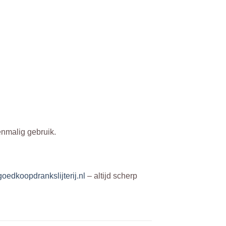
enmalig gebruik.
goedkoopdrankslijterij.nl
– altijd scherp