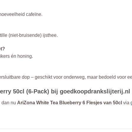
 hoeveelheid cafeïne.
lle (niet-bruisende) ijsthee.
et?
ikers én honing.
ersluitbare dop – geschikt voor onderweg, maar bedoeld voor e
rry 50cl (6-Pack) bij goedkoopdrankslijterij.nl
el dan nu
AriZona White Tea Blueberry 6 Flesjes van 50cl
via