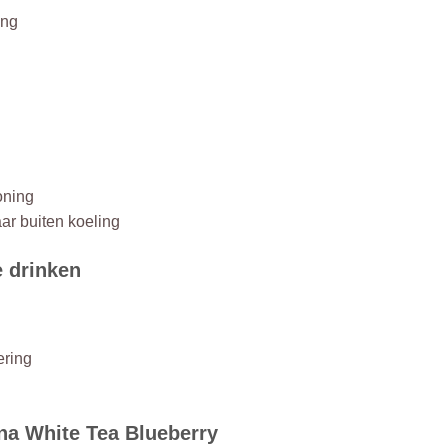
ing
oning
ar buiten koeling
 drinken
ering
na White Tea Blueberry