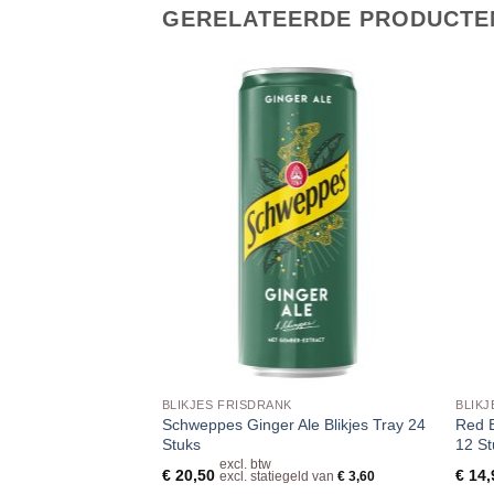
GERELATEERDE PRODUCTE
BLIKJES FRISDRANK
BLIKJ
ikjes 33cl Tray 24
Schweppes Ginger Ale Blikjes Tray 24
Red B
Stuks
12 St
 btw
excl. btw
€
20,50
€
14,
 statiegeld van
€
3,60
excl. statiegeld van
€
3,60