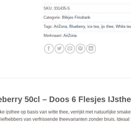
SKU:
331435-S
Categorie:
Blikjes Frisdrank
Tags:
AriZona
,
Blueberry
,
ice tea
,
ijs thee
,
White te
Merknaam:
AriZona
berry 50cl – Doos 6 Flesjes IJst
ke ijsthee op basis van witte thee, verrijkt met natuurlijke sm
 liefhebbers van verfrissende theevarianten zonder bruis. Ideaal