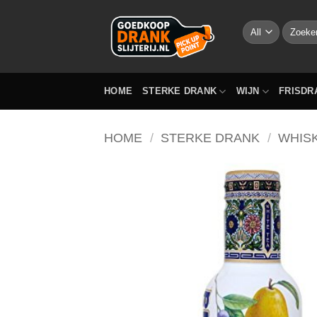
Skip
to
Zoeken
naar:
content
HOME
STERKE DRANK
WIJN
FRISDR
HOME
/
STERKE DRANK
/
WHIS