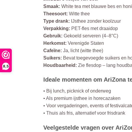
Smaak:
White tea met blauwe bes en hon
Theesoort:
Witte thee
Type drank:
IJsthee zonder koolzuur
Verpakking:
PET-fles met draaidop
Gebruik:
Gekoeld serveren (4–8°C)
Herkomst:
Verenigde Staten
Cafeïne:
Ja, licht (witte thee)
Suikers:
Bevat toegevoegde suikers en h
Houdbaarheid:
Zie flesdop – lang houdba
8,5
Ideale momenten om AriZona te
• Bij lunch, picknick of onderweg
• Als premium ijsthee in horecazaken
• Voor vergaderingen, events of festivalcat
• Thuis als fris, alternatief voor frisdrank
Veelgestelde vragen over AriZo