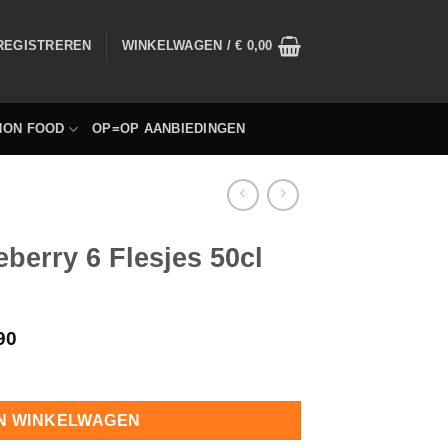
 REGISTREREN
WINKELWAGEN /
€
0,00
NON FOOD
OP=OP AANBIEDINGEN
berry 6 Flesjes 50cl
90
 hoeveelheid
N WINKELWAGEN