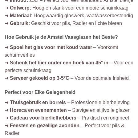
➜
Inhoud:
25cl – Perfect voor een standaard Amstel biertje
➜
Ontwerp:
Hoog en slank voor een mooie schuimkraag
➜
Materiaal:
Hoogwaardig glaswerk, vaatwasserbestendig
➜
Gebruik:
Geschikt voor pils, Radler en lichte bieren
Hoe Gebruik je de Amstel Vaasglazen het Beste?
➜
Spoel het glas voor met koud water
– Voorkomt
schuimverlies
➜
Schenk het bier onder een hoek van 45° in
– Voor een
perfecte schuimkraag
➜
Serveer gekoeld op 3-5°C
– Voor de optimale frisheid
Perfect voor Elke Gelegenheid
➜
Thuisgebruik en borrels
– Professionele bierbeleving
➜
Horeca en evenementen
– Stevige en stijlvolle glazen
➜
Cadeau voor bierliefhebbers
– Praktisch en origineel
➜
Feesten en gezellige avonden
– Perfect voor pils &
Radler