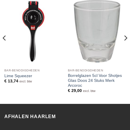
BAR-BENODIGDHEDEN
BAR-BENODIGDHEDEN
Borrelglazen 5cl Voor Shotjes
Lime Squeezer
Glas Doos 24 Stuks Merk
€
13,74
excl. btw
Arcoroc
€
29,00
excl. btw
AFHALEN HAARLEM