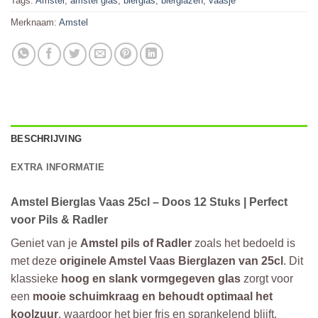
Tags:
Amstel
,
amstel glas
,
bierglas
,
bierglazen
,
vaasje
Merknaam:
Amstel
BESCHRIJVING
EXTRA INFORMATIE
Amstel Bierglas Vaas 25cl – Doos 12 Stuks | Perfect
voor Pils & Radler
Geniet van je
Amstel pils of Radler
zoals het bedoeld is
met deze
originele Amstel Vaas Bierglazen van 25cl
. Dit
klassieke
hoog en slank vormgegeven glas
zorgt voor
een
mooie schuimkraag en behoudt optimaal het
koolzuur
, waardoor het bier fris en sprankelend blijft.