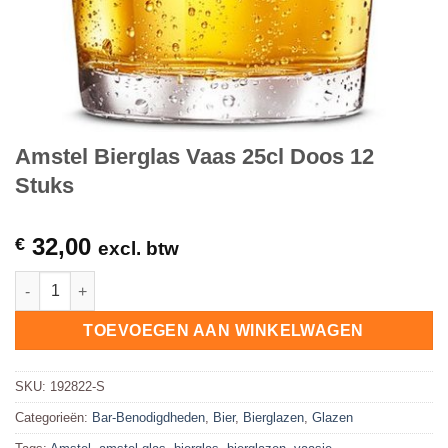
Amstel Bierglas Vaas 25cl Doos 12
Stuks
32,00
€
excl. btw
Amstel Bierglas Vaas 25cl Doos 12 Stuks hoeveelheid
TOEVOEGEN AAN WINKELWAGEN
SKU:
192822-S
Categorieën:
Bar-Benodigdheden
,
Bier
,
Bierglazen
,
Glazen