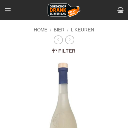
Skip
to
content
HOME
/
BIER
/
LIKEUREN
FILTER