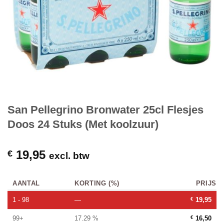
San Pellegrino Bronwater 25cl Flesjes
Doos 24 Stuks (Met koolzuur)
19,95
€
excl. btw
AANTAL
KORTING (%)
PRIJS
1 - 98
—
€
19,95
99+
17.29 %
€
16,50