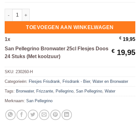
San Pellegrino Bronwater 25cl Flesjes Doos 24 Stuks (Met kool
TOEVOEGEN AAN WINKELWAGEN
€
1
x
19,95
San Pellegrino Bronwater 25cl Flesjes Doos
€
19,95
24 Stuks (Met koolzuur)
SKU:
230260-H
Categorieën:
Flesjes Frisdrank
,
Frisdrank - Bier
,
Water en Bronwater
Tags:
Bronwater
,
Frizzante
,
Pellegrino
,
San Pellegrino
,
Water
Merknaam:
San Pellegrino