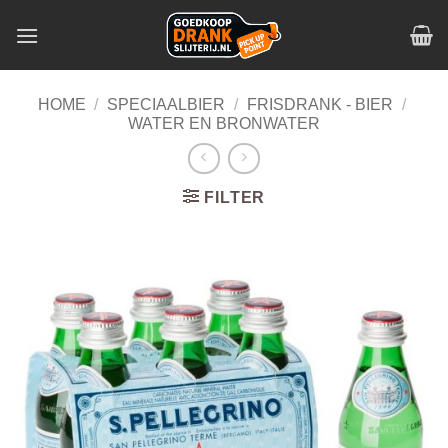
Skip
to
content
HOME
/
SPECIAALBIER
/
FRISDRANK - BIER
/
WATER EN BRONWATER
FILTER