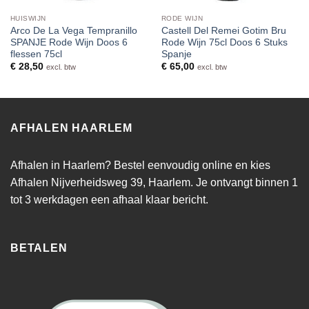
HUISWIJN
RODE WIJN
Arco De La Vega Tempranillo
Castell Del Remei Gotim Bru
SPANJE Rode Wijn Doos 6
Rode Wijn 75cl Doos 6 Stuks
flessen 75cl
Spanje
€
28,50
€
65,00
excl. btw
excl. btw
AFHALEN HAARLEM
Afhalen in Haarlem? Bestel eenvoudig online en kies
Afhalen Nijverheidsweg 39, Haarlem. Je ontvangt binnen 1
tot 3 werkdagen een afhaal klaar bericht.
BETALEN