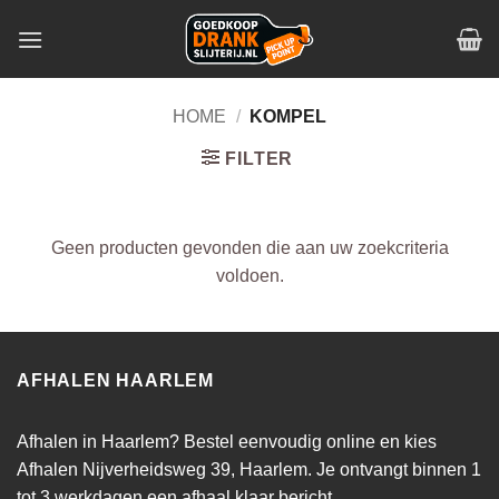
Skip
to
content
HOME
/
KOMPEL
FILTER
Geen producten gevonden die aan uw zoekcriteria
voldoen.
AFHALEN HAARLEM
Afhalen in Haarlem? Bestel eenvoudig online en kies
Afhalen Nijverheidsweg 39, Haarlem. Je ontvangt binnen 1
tot 3 werkdagen een afhaal klaar bericht.