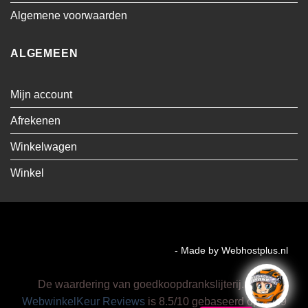
Algemene voorwaarden
ALGEMEEN
Mijn account
Afrekenen
Winkelwagen
Winkel
Visa
MasterCard
Cash
Bancontact
On
Copyright MMA Trading BV 2026 ©
- Made by Webhostplus.nl
Delivery
De waardering van goedkoopdrankslijterij.nl/ bij
WebwinkelKeur Reviews
is 8.5/10 gebaseerd op 9219