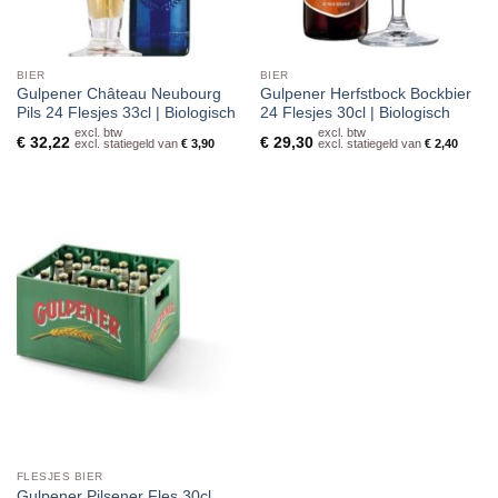
BIER
BIER
Gulpener Château Neubourg
Gulpener Herfstbock Bockbier
Pils 24 Flesjes 33cl | Biologisch
24 Flesjes 30cl | Biologisch
excl. btw
excl. btw
€
32,22
€
29,30
excl. statiegeld van
€
3,90
excl. statiegeld van
€
2,40
FLESJES BIER
Gulpener Pilsener Fles 30cl