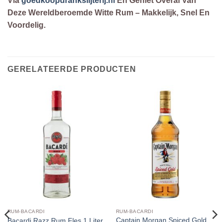
Via
goedkoopdrankslijterij.nl
En Geniet Overal Van
Deze Wereldberoemde Witte Rum – Makkelijk, Snel En
Voordelig.
GERELATEERDE PRODUCTEN
RUM-BACARDI
RUM-BACARDI
Captain Morgan Spiced Gold
Bacardi Razz Rum Fles 1 Liter