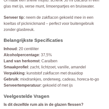
Of maak een snelle mojito: schenk 50 ml Bacardi in een
glas met ijs, verse munt, limoenpartjes en bruiswater.
Serveer tip:
neem de zakflacon gekoeld mee in een
koeltas of picknickmand – perfect voor buitengebruik
zonder glasbreuk.
Belangrijkste Specificaties
Inhoud
: 20 centiliter
Alcoholpercentage
: 37,5%
Land van herkomst
: Caraïben
Smaakprofiel
: zacht, lichtzoet, vanille, amandel
Verpakking
: kunststof zakflacon met draaidop
Gebruik
: mixdrankjes, onderweg, cadeau, horeca-to-go
Serveertemperatuur
: gekoeld of met ijs
Veelgestelde Vragen
Is dit dezelfde rum als in de glazen flessen?