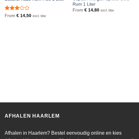
Rum 1 Liter
From
€
14,80
excl. btw
Waardering
From
€
14,50
excl. btw
3
uit 5
AFHALEN HAARLEM
Afhalen in Haarlem? Bestel eenvoudig online en kies