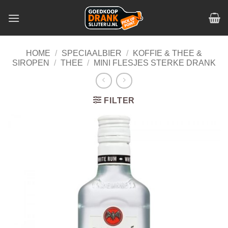
Skip
to
content
HOME
/
SPECIAALBIER
/
KOFFIE & THEE &
SIROPEN
/
THEE
/
MINI FLESJES STERKE DRANK
FILTER