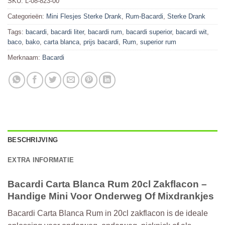
SKU:
L-08-823-00
Categorieën:
Mini Flesjes Sterke Drank
,
Rum-Bacardi
,
Sterke Drank
Tags:
bacardi
,
bacardi liter
,
bacardi rum
,
bacardi superior
,
bacardi wit
,
baco
,
bako
,
carta blanca
,
prijs bacardi
,
Rum
,
superior rum
Merknaam:
Bacardi
BESCHRIJVING
EXTRA INFORMATIE
Bacardi Carta Blanca Rum 20cl Zakflacon –
Handige Mini Voor Onderweg Of Mixdrankjes
Bacardi Carta Blanca Rum in 20cl zakflacon is de ideale