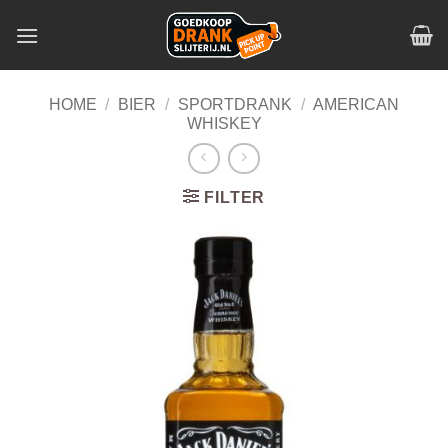
Skip
to
content
HOME
/
BIER
/
SPORTDRANK
/
AMERICAN
WHISKEY
FILTER