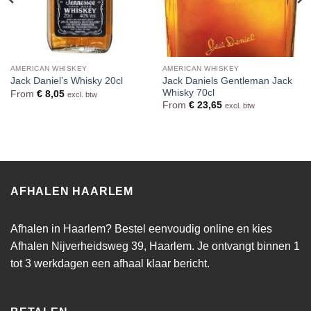
AMERICAN WHISKEY
AMERICAN WHISKEY
Jack Daniels Gentleman Jack
Jack Daniel’s Whisky 20cl
Whisky 70cl
From
€
8,05
excl. btw
From
€
23,65
excl. btw
AFHALEN HAARLEM
Afhalen in Haarlem? Bestel eenvoudig online en kies
Afhalen Nijverheidsweg 39, Haarlem. Je ontvangt binnen 1
tot 3 werkdagen een afhaal klaar bericht.