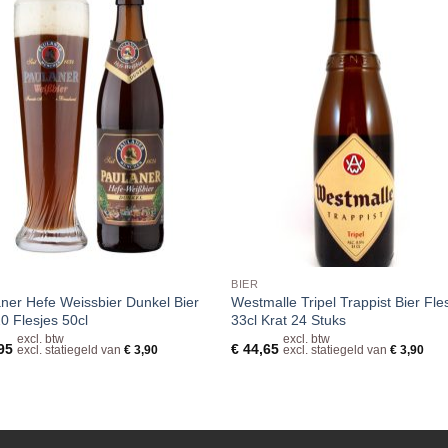
BIER
ner Hefe Weissbier Dunkel Bier
Westmalle Tripel Trappist Bier Fle
20 Flesjes 50cl
33cl Krat 24 Stuks
excl. btw
excl. btw
95
€
44,65
excl. statiegeld van
€
3,90
excl. statiegeld van
€
3,90