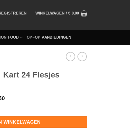
 REGISTREREN
WINKELWAGEN /
€
0,00
NON FOOD
OP=OP AANBIEDINGEN
 Kart 24 Flesjes
50
veelheid
N WINKELWAGEN