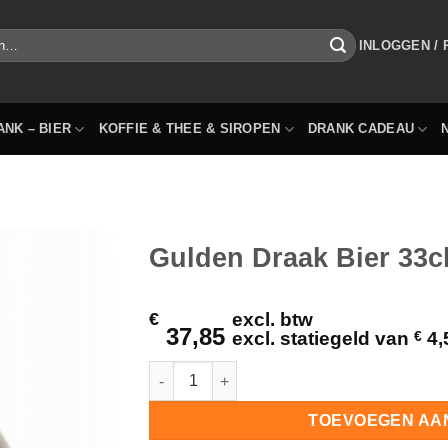
INLOGGEN /
ANK – BIER
KOFFIE & THEE & SIROPEN
DRANK CADEAU
Gulden Draak Bier 33cl
€
excl. btw
37,85
excl. statiegeld van
€
4,
Gulden Draak Bier 33cl Kart 24 Flesjes hoe
TOEVOEGEN AA