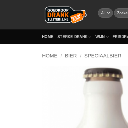
Skip
to
Zoeken
naar:
content
HOME
STERKE DRANK
WIJN
FRISDR
HOME
/
BIER
/
SPECIAALBIER