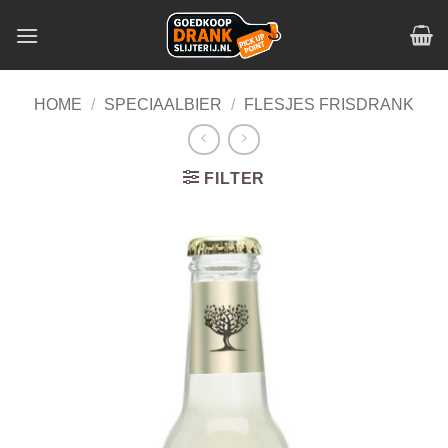
Skip
to
content
HOME
/
SPECIAALBIER
/
FLESJES FRISDRANK
FILTER