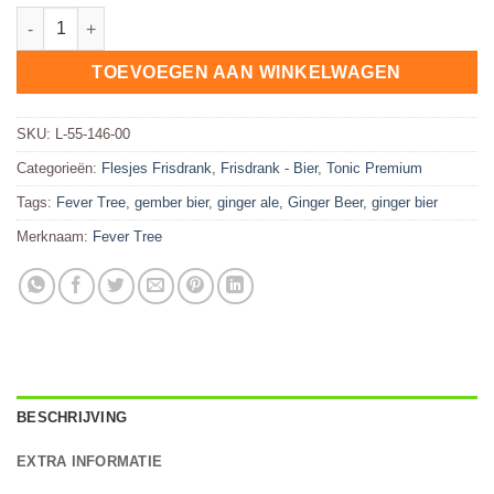
Fever Tree Ginger Beer 20cl Flesjes 24 stuks hoeveelheid
TOEVOEGEN AAN WINKELWAGEN
SKU:
L-55-146-00
Categorieën:
Flesjes Frisdrank
,
Frisdrank - Bier
,
Tonic Premium
Tags:
Fever Tree
,
gember bier
,
ginger ale
,
Ginger Beer
,
ginger bier
Merknaam:
Fever Tree
BESCHRIJVING
EXTRA INFORMATIE