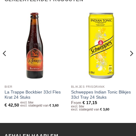
BIER
BLIKJES FRISDRANK
La Trappe Bockbier 33cl Fles
Schweppes Indian Tonic Blikjes
Krat 24 Stuks
33cl Tray 24 Stuks
excl. btw
From
€
17,15
€
42,50
excl. statiegeld van
€
3,60
excl. btw
excl. statiegeld van
€
3,60